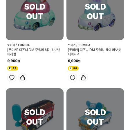
토미카 / TOMICA
토미카 / TOMICA
[토미카] 디즈니 DM 주얼리 웨이 리보넷
[토미카] 디즈니 DM 주얼리 웨이 리보넷
아리엘
데이지덕
9,900
9,900
99
99