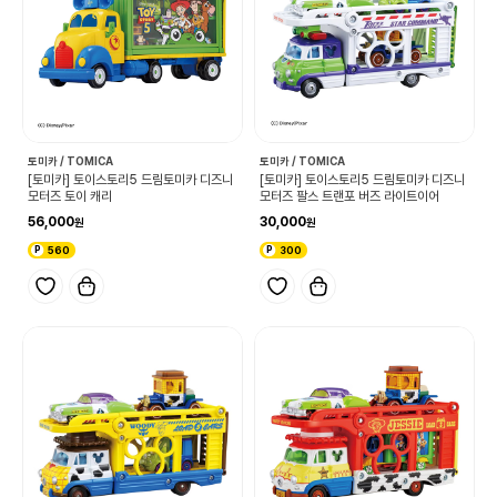
토미카 / TOMICA
토미카 / TOMICA
[토미카] 토이스토리5 드림토미카 디즈니
[토미카] 토이스토리5 드림토미카 디즈니
모터즈 토이 캐리
모터즈 팔스 트랜포 버즈 라이트이어
56,000
30,000
560
300