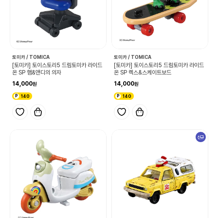
토미카 / TOMICA
토미카 / TOMICA
[토미카] 토이스토리5 드림토미카 라이드
[토미카] 토이스토리5 드림토미카 라이드
온 SP 햄&앤디의 의자
온 SP 렉스&스케이트보드
14,000
14,000
140
140
신규