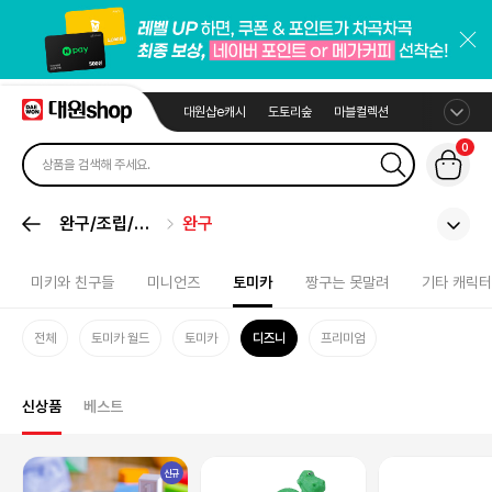
대원샵e캐시
도토리숲
마블컬렉션
0
완구/조립/봉
완구
제
미키와 친구들
미니언즈
토미카
짱구는 못말려
기타 캐릭터
전체
토미카 월드
토미카
디즈니
프리미엄
신상품
베스트
신규