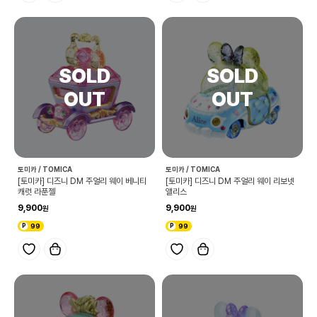
토미카 / TOMICA
토미카 / TOMICA
[토미카] 디즈니 DM 주얼리 웨이 베니티
[토미카] 디즈니 DM 주얼리 웨이 리보넷
캐럿 라푼젤
앨리스
9,900
9,900
99
99