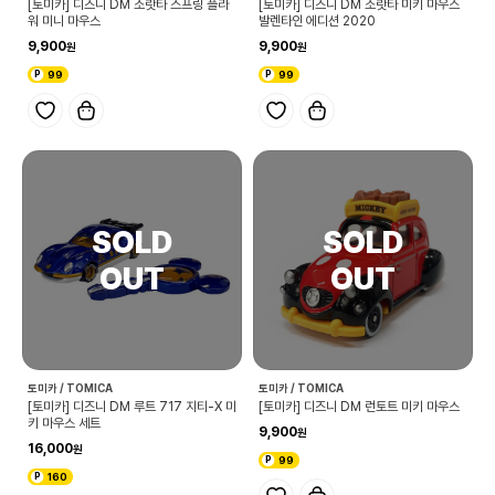
[토미카] 디즈니 DM 소랏타 스프링 플라
[토미카] 디즈니 DM 소랏타 미키 마우스
워 미니 마우스
발렌타인 에디션 2020
9,900
9,900
99
99
토미카 / TOMICA
토미카 / TOMICA
[토미카] 디즈니 DM 루트 717 지티-X 미
[토미카] 디즈니 DM 런토트 미키 마우스
키 마우스 세트
9,900
16,000
99
160