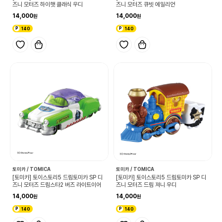
즈니 모터즈 하이햇 클래식 우디
즈니 모터즈 큐빗 에일리언
14,000
14,000
140
140
토미카 / TOMICA
토미카 / TOMICA
[토미카] 토이스토리5 드림토미카 SP 디
[토미카] 토이스토리5 드림토미카 SP 디
즈니 모터즈 드림스타2 버즈 라이트이어
즈니 모터즈 드림 져니 우디
14,000
14,000
140
140