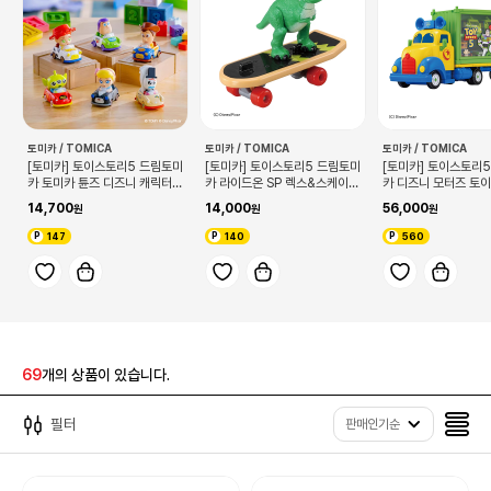
토미카 / TOMICA
토미카 / TOMICA
토미카 / TOMICA
[토미카] 토이스토리5 드림토미
[토미카] 토이스토리5 드림토미
[토미카] 토이스토리
카 토미카 튠즈 디즈니 캐릭터즈
카 라이드온 SP 렉스&스케이트
카 디즈니 모터즈 토이
Vol.3
보드
14,700
14,000
56,000
147
140
560
69
개의 상품이 있습니다.
필터
판매인기순