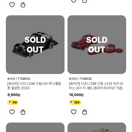
토미카 / TOMICA
토미카 / TOMICA
[토미카] 디즈니 DM 드림스타 잭 스켈링
[토미카] 디즈니 DM 드림 스타3 미키 마
톤 할로윈 2020
우스 오너 키 세트 (토미카 50주년 기념)
9,900
16,000
99
160