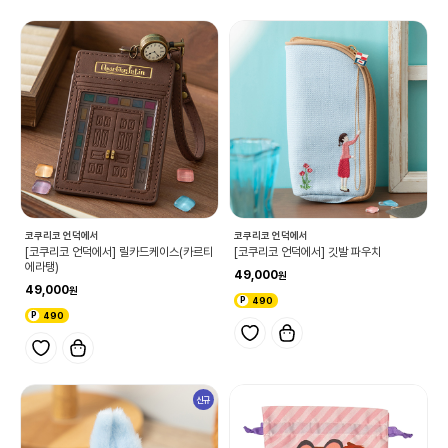
코쿠리코 언덕에서
코쿠리코 언덕에서
[코쿠리코 언덕에서] 릴카드케이스(카르티
[코쿠리코 언덕에서] 깃발 파우치
에라탱)
49,000
49,000
490
490
신규