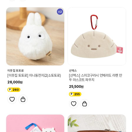
신규
이웃집 토토로
산엑스
[이웃집 토토로] 미니동전지갑(소토토로)
[산엑스] 스미코구라시 언제라도 라멘 만
두 마스코트 파우치
26,000
25,500
260
255