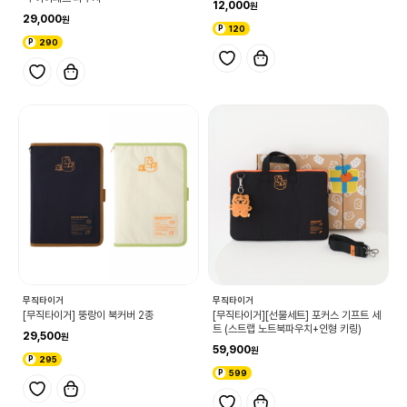
12,000
29,000
120
290
무직타이거
무직타이거
[무직타이거] 뚱랑이 북커버 2종
[무직타이거][선물세트] 포커스 기프트 세
트 (스트랩 노트북파우치+인형 키링)
29,500
59,900
295
599