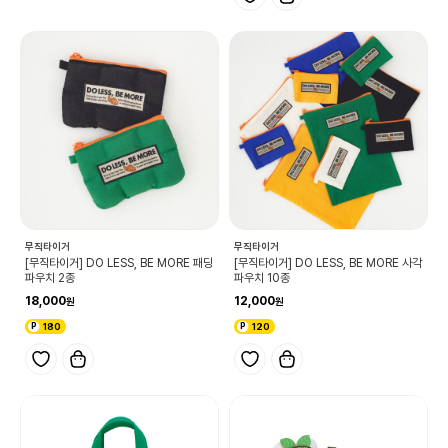
무직타이거
무직타이거
[무직타이거] DO LESS, BE MORE 패딩
[무직타이거] DO LESS, BE MORE 사각
파우치 2종
파우치 10종
18,000
12,000
180
120