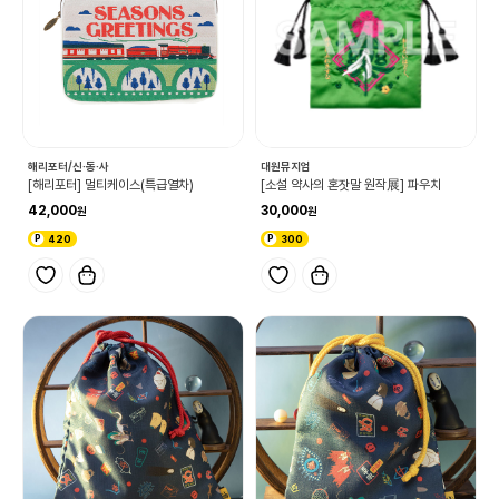
해리포터/신·동·사
대원뮤지엄
[해리포터] 멀티케이스(특급열차)
[소설 약사의 혼잣말 원작展] 파우치
42,000
30,000
420
300