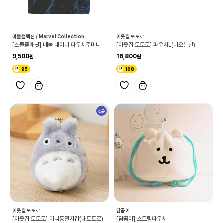
마블컬렉션 / Marvel Collection
이웃집 토토로
[스몰플래닛] 베놈 네이비 파우치주머니
[이웃집 토토로] 파우치L(비오는날)
9,500
16,800
95
168
신규
이웃집 토토로
담곰이
[이웃집 토토로] 미니동전지갑(대토토로)
[담곰이] 스트링파우치