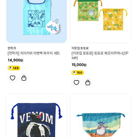
먼작귀
이웃집 토토로
[먼작귀] 치이카와 마켓백 파우치 세트
[이웃집 토토로] 토토로 복조리주머니(2P
set)
14,900
15,000
149
150