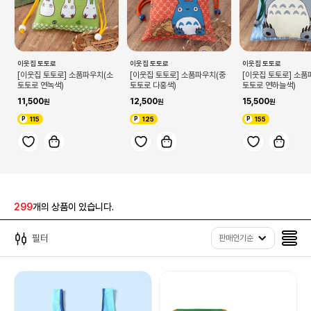
이웃집 토토로
이웃집 토토로
이웃집 토토로
[이웃집 토토로] 소품파우치(소
[이웃집 토토로] 소품파우치(중
[이웃집 토토로] 소품
토토로 연녹색)
토토로 다홍색)
토토로 연하늘색)
11,500
12,500
15,500
115
125
155
299
개의 상품이 있습니다.
필터
판매인기순