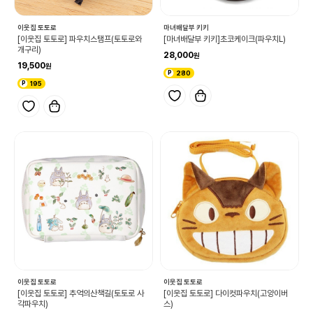
이웃집 토토로
마녀배달부 키키
[이웃집 토토로] 파우치스탬프(토토로와
[마녀배달부 키키]초코케이크(파우치L)
개구리)
28,000
19,500
280
195
이웃집 토토로
이웃집 토토로
[이웃집 토토로] 추억의산책길(토토로 사
[이웃집 토토로] 다이컷파우치(고양이버
각파우치)
스)