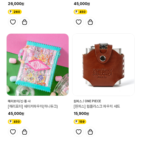
26,000
45,000
260
450
해리포터/신·동·사
원피스 / ONE PIECE
[해리포터] 쉐이커파우치(허니듀크)
[원피스] 힙플라스크 파우치 세트
45,000
15,900
450
159