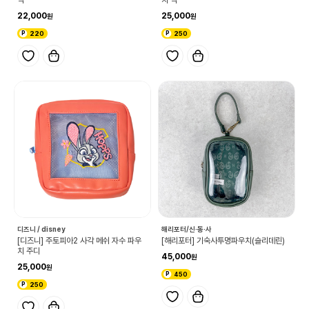
22,000
25,000
220
250
디즈니 / disney
해리포터/신·동·사
[디즈니] 주토피아2 사각 메쉬 자수 파우
[해리포터] 기숙사투명파우치(슬리데린)
치 주디
45,000
25,000
450
250