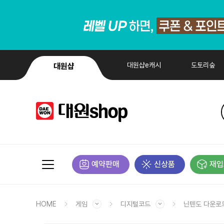
대원샵e캐시
도토리숲
대원샵
예약판매
신상품
재입
HOME
게임
디지털코드
닌텐도 다운로