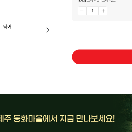
[DL][스위치2] 스타폭스
프트웨어