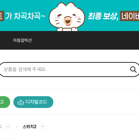
마블컬렉션
고
디지털코드
드
스위치2