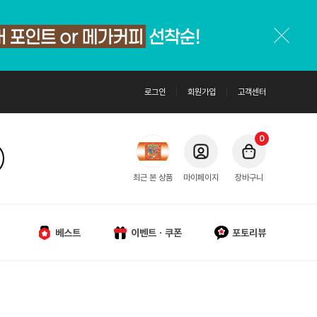
로그인
회원가입
고객센터
0
최근 본 상품
마이페이지
장바구니
베스트
이벤트ㆍ쿠폰
포토리뷰