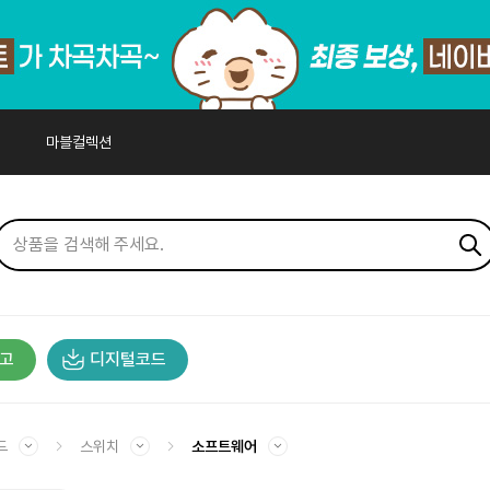
마블컬렉션
고
디지털코드
드
스위치
소프트웨어