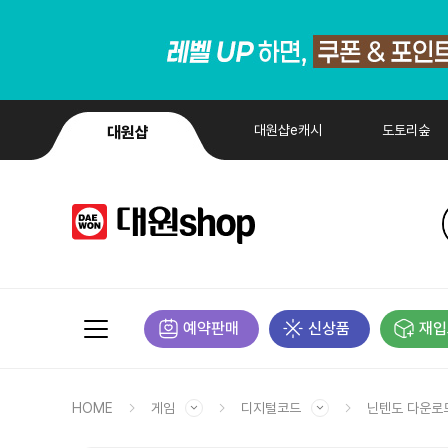
대원샵e캐시
도토리숲
대원샵
예약판매
신상품
재입
HOME
게임
디지털코드
닌텐도 다운로