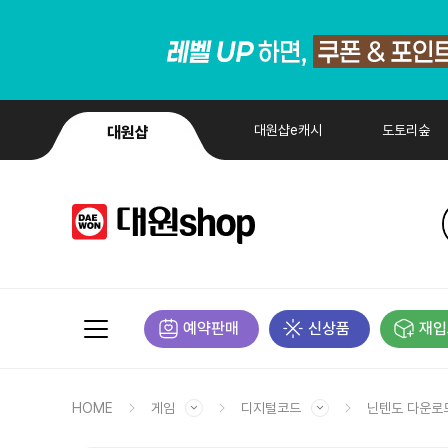
대원샵e캐시
도토리숲
대원샵
예약판매
신상품
재입
HOME
게임
디지털코드
닌텐도 다운로