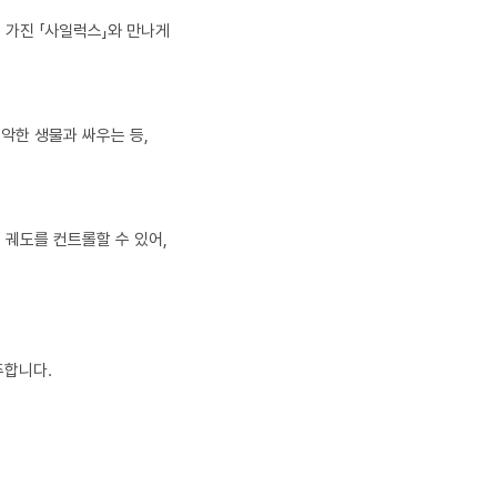
 가진 「사일럭스」와 만나게
악한 생물과 싸우는 등,
 궤도를 컨트롤할 수 있어,
주합니다.