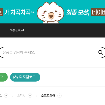
마블컬렉션
고
디지털코드
드
스위치
소프트웨어