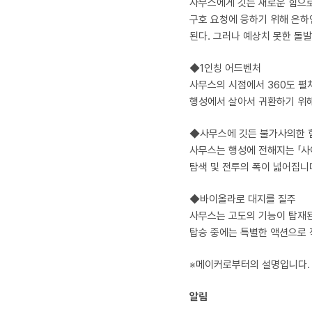
사무스에게 깃든 새로운 힘으
구호 요청에 응하기 위해 은하
된다. 그러나 예상치 못한 돌
◆1인칭 어드벤처
사무스의 시점에서 360도 펼
행성에서 살아서 귀환하기 위해
◆사무스에 깃든 불가사의한 
사무스는 행성에 전해지는 「사
탐색 및 전투의 폭이 넓어집니
◆바이올라로 대지를 질주
사무스는 고도의 기능이 탑재된
탑승 중에는 특별한 액션으로 
※메이커로부터의 설명입니다.
알림