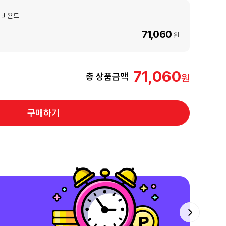
4 비욘드
71,060
원
71,060
총 상품금액
구매하기