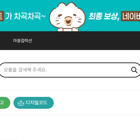
마블컬렉션
고
디지털코드