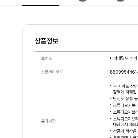
상품정보
브랜드
마녀배달부 키키
상품관리코드
8809954461
본 사이트 상의
징역에 처해질 
닌텐도 상품 
스튜디오지브리 
스튜디오지브리
스튜디오지브리,
유의사항
대상에서 제외
상품의 색상은 