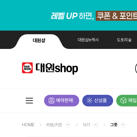
대원샵e캐시
도토리숲
대원샵
예약판매
신상품
재입
HOME
리빙/키친
식기
그릇