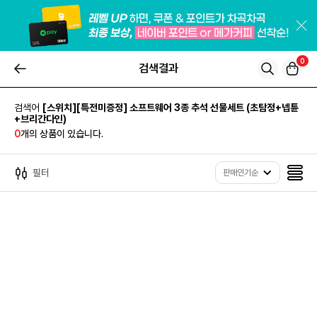
0
검색결과
검색어
[스위치][특전미증정] 소프트웨어 3종 추석 선물세트 (초탐정+넵튠
+브리간다인)
0
개의 상품이 있습니다.
필터
판매인기순