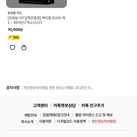
유희왕 카드
[유희왕 카드][특전증정] 택티컬 트라이 덱
2 - 퇴마천사 엑소시스터
10,000
100
공지사항
개인정보처리방침 개정 안내 (시행일: 2026년 5월
11일)
고객센터
카톡챗봇상담
카톡 친구추가
입점/제휴/광고안내
불법 라이센스 신고 및 제보
매장안내
이용약관
디지털코드 이용정책
개인정보처리방침
회사소개