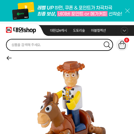
대원샵e캐시
도토리숲
마블컬렉션
0