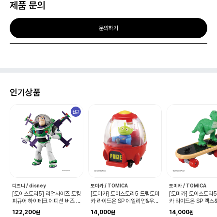
제품 문의
문의하기
인기상품
신규
디즈니 / disney
토미카 / TOMICA
토미카 / TOMICA
링
[토이스토리5] 리얼사이즈 토킹
[토미카] 토이스토리5 드림토미
[토미카] 토이스토리
피규어 하이테크 에디션 버즈 라
카 라이드온 SP 에일리언&우주
카 라이드온 SP 렉
이트이어 (12인치)
크레인
보드
122,200
14,000
14,000