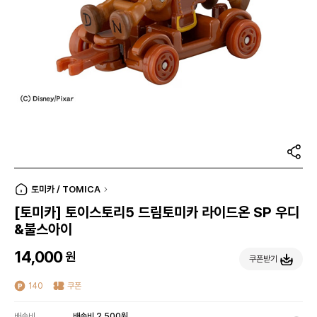
토미카 / TOMICA
[토미카] 토이스토리5 드림토미카 라이드온 SP 우디
&불스아이
14,000
원
쿠폰받기
140
쿠폰
배송비
배송비 2,500원,