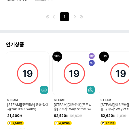
1
인기상품
10
10
디테일을 향한 집착이 생명을 불어넣는다
예약
신규
【ACTION】야구다운 움직임을 추구
STEAM
STEAM
STEAM
퍼
[STEAM][코드발송] 용과 같이
[STEAM][예약판매][코드발
[STEAM][예약판매
극(Yakuza Kiwami)
송] 귀무자: Way of the Swor
송] 귀무자: Way of t
d 프리미엄 디럭스 에디션(9/4
d 디럭스 에디션(9/
21,400
92,520
82,620
102,800
91,800
코드확인 가능)
가능)
2,140원
4,626원
4,131원