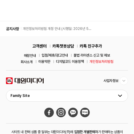
공지사항
개인정보처리방침 개정 안내 (시행일: 2026년 5월
11일)
고객센터
카톡챗봇상담
카톡 친구추가
입점/제휴/광고안내
불법 라이센스 신고 및 제보
매장안내
이용약관
디지털코드 이용정책
개인정보처리방침
회사소개
사업자정보
레이저 스캔 측정으로 경기장을 정밀하게 재현.
각 스타디움마다 재현된 불꽃 연출이 플레이어의 열전을 더욱
Family Site
빛나게한다.
【SOUND】소리로 느끼는 몰입 체험
사이트 내 판매 상품 중 일부는 대원미디어(주)에
입점한 개별판매자
가 판매하는 상품이