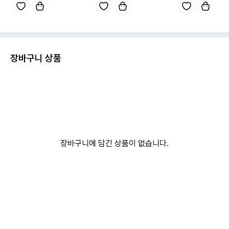
장바구니 상품
장바구니에 담긴 상품이 없습니다.
스타디움에서 보는 타구의 궤적과 선수들의 세세한 동잒까지 압도적인
표현으로 재현.
【STADIUM】압도적인 열광의 도가니