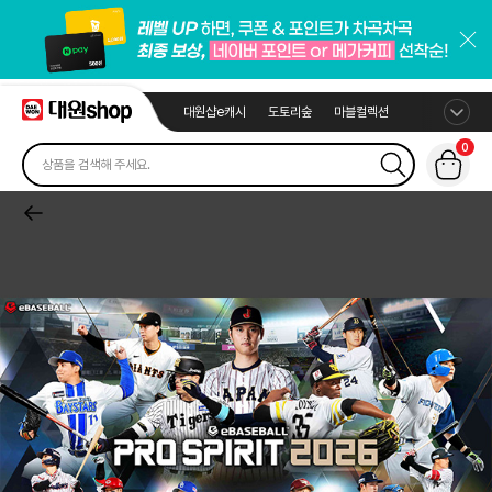
대원샵e캐시
도토리숲
마블컬렉션
0