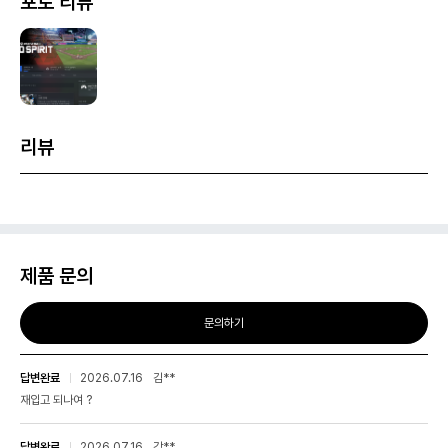
포토 리뷰
■ 예약 구매 특전
리뷰
1,000,000 VP
VP는 다양한 게임 모드를 플레이하면 획득할 수 있으며, 게임 내
"Prospi Shop"에서 선수 각성이나 아이템 구매 등에 사용할 수
있습니다.
■ 조기 구입 특전
제품 문의
SAMURAI JAPAN 2026 '오타니 쇼헤이' 사용권
문의하기
※다운로드 버전 조기 구입 특전은 2026년 12월 31일(목)
23:59(JST)까지 구매하신 고객님이 대상입니다.
답변완료
2026.07.16
김**
재입고 되나여 ?
◆프로야구스피리츠 시리즈 최신작 "프로야구스피리츠 2026"이
등장!
답변완료
2026.07.16
강**