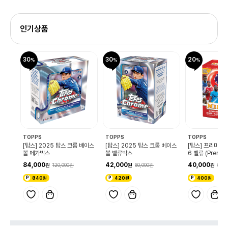
인기상품
30
30
20
신규
TOPPS
TOPPS
TOPPS
4포켓
[탑스] 2025 탑스 크롬 베이스
[탑스] 2025 탑스 크롬 베이스
[탑스] 프리미어 
스
볼 메가박스
볼 벨류박스
6 벨류 (Premie
erlin 2026 Val
84,000
42,000
40,000
120,000
60,000
50,0
840원
420원
400원