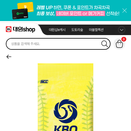
대원샵e캐시
도토리숲
마블컬렉션
0