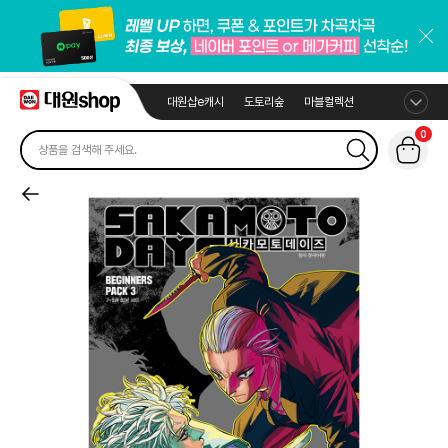
대원샵e캐시
도토리숲
마블컬렉션
0