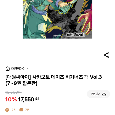
대원씨아이
[대원씨아이] 사카모토 데이즈 비기너즈 팩 Vol.3
(7~9권 합본판)
19,500원
쿠폰받기
10%
17,550
원
176
쿠폰