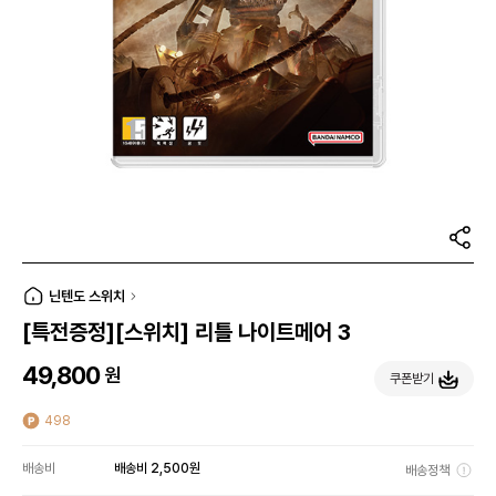
닌텐도 스위치
[특전증정][스위치] 리틀 나이트메어 3
49,800
원
쿠폰받기
498
배송비
배송비 2,500원
배송정책