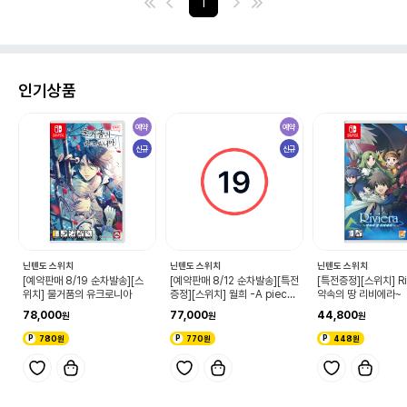
1
인기상품
예약
예약
신규
신규
닌텐도 스위치
닌텐도 스위치
닌텐도 스위치
[예약판매 8/19 순차발송][스
[예약판매 8/12 순차발송][특전
[특전증정][스위치] Riv
위치] 물거품의 유크로니아
증정][스위치] 월희 -A piece
약속의 땅 리비에라~
of blue glass moon-
78,000
77,000
44,800
780원
770원
448원