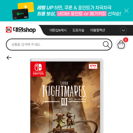
대원샵e캐시
도토리숲
마블컬렉션
0