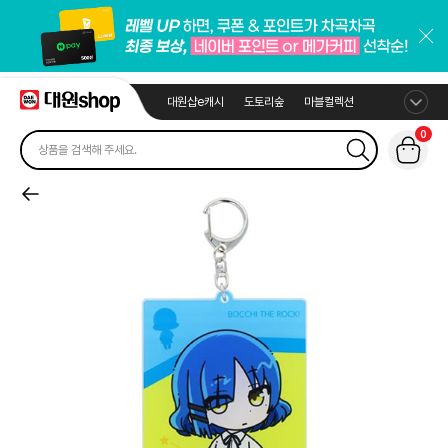
대원샵e캐시
도토리숲
마블컬렉션
0