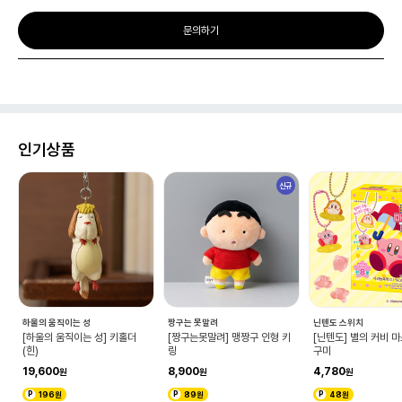
문의하기
인기상품
신규
하울의 움직이는 성
짱구는 못말려
닌텐도 스위치
와
[하울의 움직이는 성] 키홀더
[짱구는못말려] 맹짱구 인형 키
[닌텐도] 별의 커비 
(힌)
링
구미
19,600
8,900
4,780
196원
89원
48원