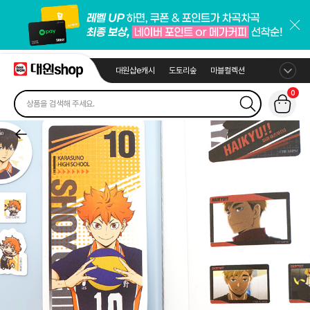
대원샵e캐시
도토리숲
마블컬렉션
0