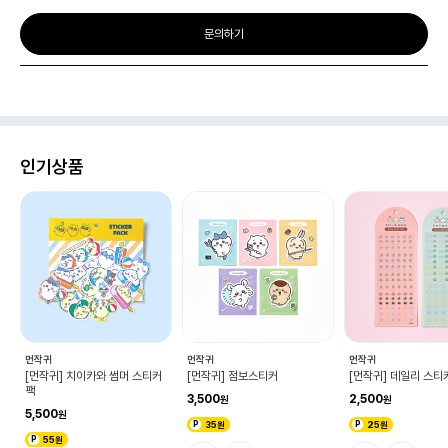
문의하기
인기상품
규
먼작귀
먼작귀
먼작귀
[먼작귀] 치이카와 썸머 스티커
[먼작귀] 점보스티커
[먼작귀] 데일리 스티
팩
3,500
2,500
5,500
35원
25원
55원