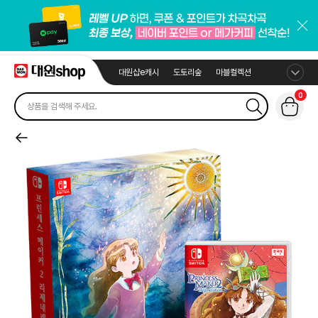
대원샵e캐시
도토리숲
마블컬렉션
0