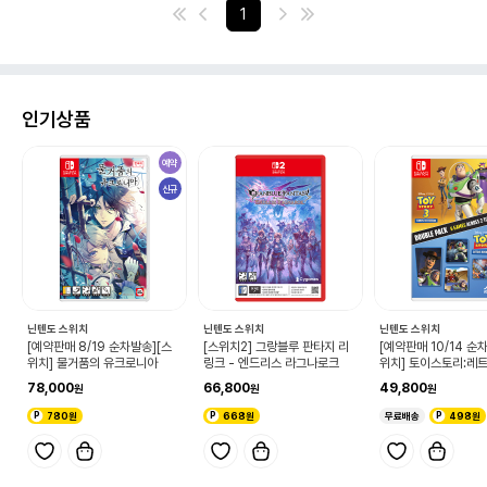
1
인기상품
예약
신규
닌텐도 스위치
닌텐도 스위치
닌텐도 스위치
i
[예약판매 8/19 순차발송][스
[스위치2] 그랑블루 판타지 리
[예약판매 10/14 순
위치] 물거품의 유크로니아
링크 - 엔드리스 라그나로크
위치] 토이스토리:레
드업! + 토이스토리3 
78,000
66,800
49,800
팩(Toy Story: Retr
up! + Toy Story 3
780원
668원
무료배송
498원
te Edition Double