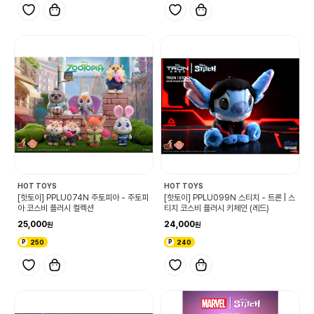
HOT TOYS
HOT TOYS
[핫토이] PPLU074N 주토피아 - 주토피
[핫토이] PPLU099N 스티치 - 트론 | 스
아 코스비 플러시 컬렉션
티치 코스비 플러시 키체인 (레드)
25,000
24,000
250
240