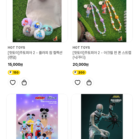
HOT TOYS
HOT TOYS
[핫토이]주토피아 2 - 플러피 참 컬렉션
[핫토이]주토피아 2 - 아크릴 핀 폰 스트랩
(랜덤)
(닉/주디)
15,000
20,000
150
200