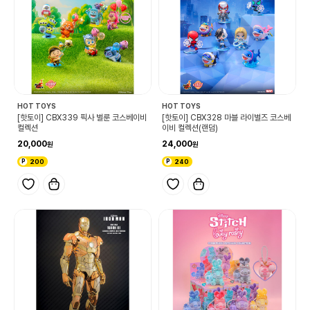
HOT TOYS
HOT TOYS
[핫토이] CBX339 픽사 벌룬 코스베이비
[핫토이] CBX328 마블 라이벌즈 코스베
컬렉션
이비 컬렉션(랜덤)
20,000
24,000
200
240