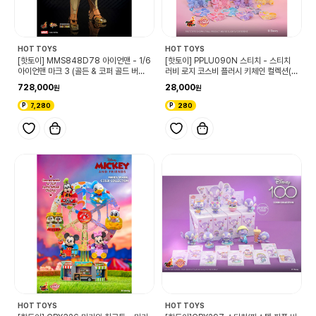
HOT TOYS
HOT TOYS
[핫토이] MMS848D78 아이언맨 - 1/6
[핫토이] PPLU090N 스티치 - 스티치
아이언맨 마크 3 (골든 & 코퍼 골드 버전)
러비 로지 코스비 플러시 키체인 컬렉션(랜
컬렉터블 피규어
덤)
728,000
28,000
7,280
280
HOT TOYS
HOT TOYS