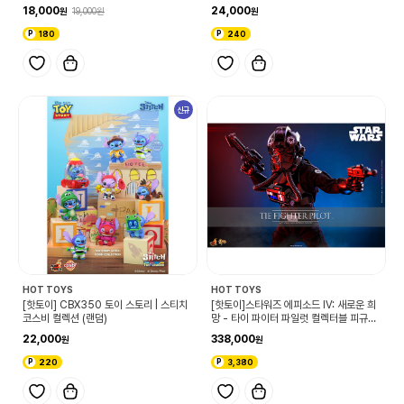
덤)
18,000
24,000
19,000
180
240
신규
HOT TOYS
HOT TOYS
[핫토이] CBX350 토이 스토리 | 스티치
[핫토이]스타워즈 에피소드 IV: 새로운 희
코스비 컬렉션 (랜덤)
망 - 타이 파이터 파일럿 컬렉터블 피규어
- 1/6 스케일
22,000
338,000
220
3,380