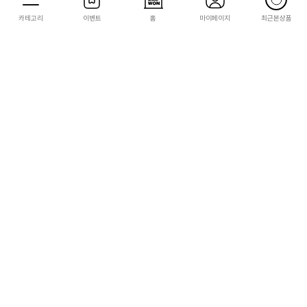
카테고리
이벤트
홈
마이페이지
최근본상품
HOT TOYS
HOT TOYS
[핫토이] CBX280 토이스토리 코스비 보
[핫토이] MMSC013 미니어처 아이언맨
블헤드 컬렉션
2 네온테크 워머신 홀오브아머 미니어처
19,000
170,000
190
3,400