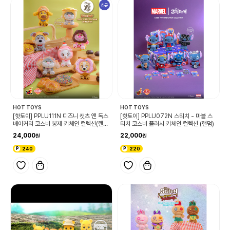
신규
HOT TOYS
HOT TOYS
[핫토이] PPLU111N 디즈니 캣츠 앤 독스
[핫토이] PPLU072N 스티치 - 마블 스
베이커리 코스비 봉제 키체인 컬렉션(랜
티치 코스비 플러시 키체인 컬렉션 (랜덤)
덤)
24,000
22,000
240
220