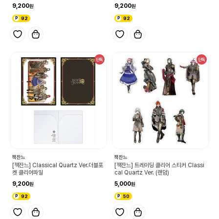
9,200
9,200
92
92
단독
단독
잭잔느
잭잔느
[잭잔느] Classical Quartz Ver.더블포
[잭잔느] 트레이딩 클리어 스티커 Classi
켓 클리어파일
cal Quartz Ver. (랜덤)
9,200
5,000
92
50