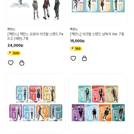
잭잔느
잭잔느
[잭잔느] 잭잔느 오로라 아크릴 스탠드 Pa
[잭잔느] 아크릴 스탠드 낭독극 Ver. 7종
rt.2 (재판).7종
15,000
24,000
150
240