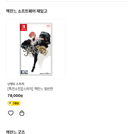
잭잔느 소프트웨어 재입고
닌텐도 스위치
[특전소진][스위치] 잭잔느 일반판
78,000
780
잭잔느 굿즈