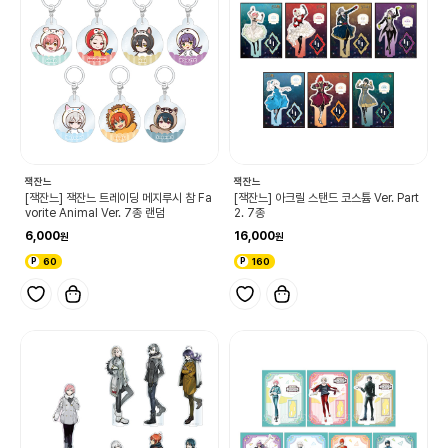
잭잔느
잭잔느
[잭잔느] 잭잔느 트레이딩 메지루시 참 Fa
[잭잔느] 아크릴 스탠드 코스튬 Ver. Part
vorite Animal Ver. 7종 랜덤
2. 7종
6,000
16,000
60
160