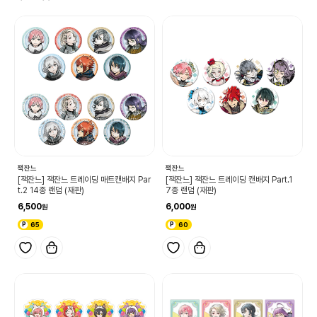
잭잔느
잭잔느
[잭잔느] 잭잔느 트레이딩 매트캔배지 Par
[잭잔느] 잭잔느 트레이딩 캔배지 Part.1
t.2 14종 랜덤 (재판)
7종 랜덤 (재판)
6,500
6,000
65
60