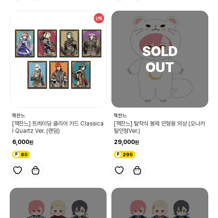
단독
잭잔느
잭잔느
[잭잔느] 트레이딩 클리어 카드 Classica
[잭잔느] 탈착식 봉제 인형용 의상 (오나카
l Quartz Ver. (랜덤)
탈인형Ver.)
6,000
29,000
60
290