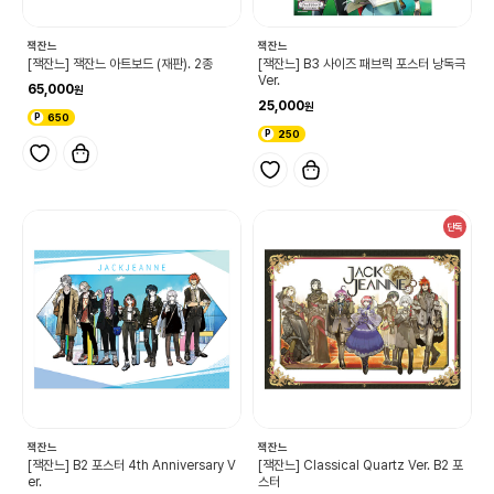
잭잔느
잭잔느
[잭잔느] 잭잔느 아트보드 (재판). 2종
[잭잔느] B3 사이즈 패브릭 포스터 낭독극
Ver.
65,000
25,000
650
250
단독
잭잔느
잭잔느
[잭잔느] B2 포스터 4th Anniversary V
[잭잔느] Classical Quartz Ver. B2 포
er.
스터