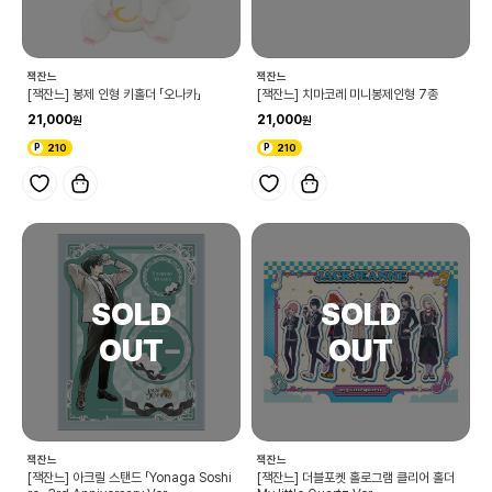
잭잔느
잭잔느
[잭잔느] 봉제 인형 키홀더 「오나카」
[잭잔느] 치마코레 미니봉제인형 7종
21,000
21,000
210
210
잭잔느
잭잔느
[잭잔느] 아크릴 스탠드 「Yonaga Soshi
[잭잔느] 더블포켓 홀로그램 클리어 홀더