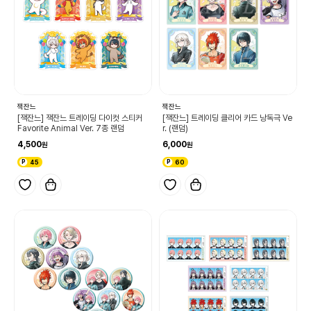
잭잔느
잭잔느
[잭잔느] 잭잔느 트레이딩 다이컷 스티커
[잭잔느] 트레이딩 클리어 카드 낭독극 Ve
Favorite Animal Ver. 7종 랜덤
r. (랜덤)
4,500
6,000
45
60