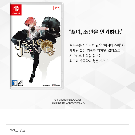
잭잔느 굿즈