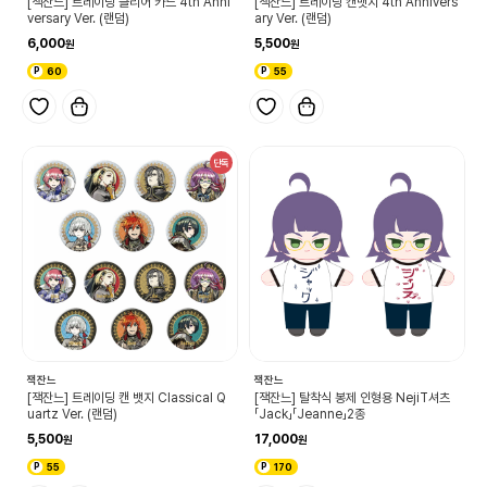
[잭잔느] 트레이딩 클리어 카드 4th Anni
[잭잔느] 트레이딩 캔뱃지 4th Annivers
versary Ver. (랜덤)
ary Ver. (랜덤)
6,000
5,500
60
55
단독
잭잔느
잭잔느
[잭잔느] 트레이딩 캔 뱃지 Classical Q
[잭잔느] 탈착식 봉제 인형용 NejiT셔츠
uartz Ver. (랜덤)
「Jack」「Jeanne」2종
5,500
17,000
55
170