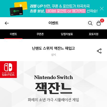
0
이벤트
이벤트
쿠폰존
당첨자발표
포토리뷰
닌텐도 스위치 잭잔느 재입고
상시