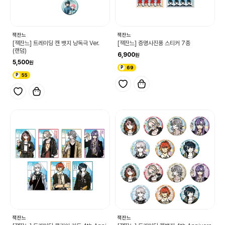
잭잔느
잭잔느
[잭잔느] 트레이딩 캔 뱃지 낭독극 Ver.
[잭잔느] 증명사진풍 스티커 7종
(랜덤)
6,900
5,500
69
55
잭잔느
잭잔느