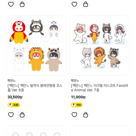
잭잔느
잭잔느
[잭잔느] 잭잔느 탈착식 봉제인형용 코스
[잭잔느] 잭잔느 아크릴 마스코트 Favorit
튬 Ver. 6종
e Animal Ver. 7종
33,500
11,000
335
110