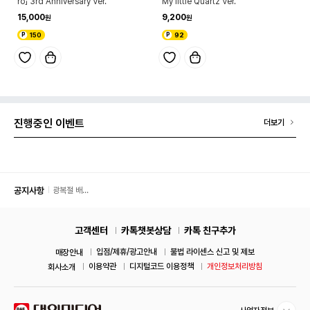
ro」 3rd Anniversary Ver.
My little Quartz Ver.
15,000
9,200
150
92
진행중인 이벤트
더보기
공지사항
광복절 배
송 안내
고객센터
카톡챗봇상담
카톡 친구추가
입점/제휴/광고안내
불법 라이센스 신고 및 제보
매장안내
이용약관
디지털코드 이용정책
개인정보처리방침
회사소개