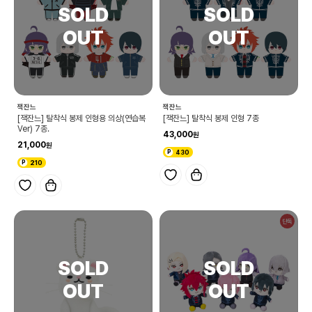
잭잔느
잭잔느
[잭잔느] 탈착식 봉제 인형용 의상(연습복
[잭잔느] 탈착식 봉제 인형 7종
Ver) 7종.
43,000
21,000
430
210
단독