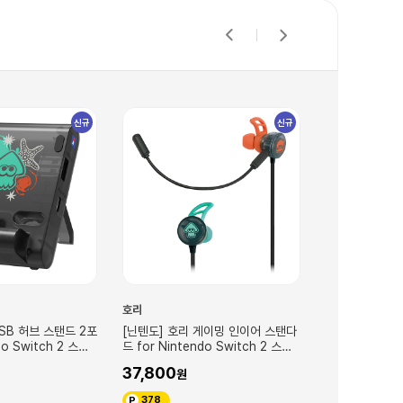
신규
신규
호리
호리
게이밍 인이어 스탠다
[닌텐도] 호리 게이밍 헤드셋 스탠다
[닌텐도] 호리 
do Switch 2 스플
드 for Nintendo Switch 2 스플
for Nintend
래툰 레이더스
레이더스
47,800
85,800
478
858