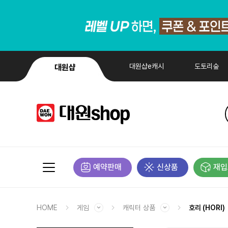
대원샵e캐시
도토리숲
대원샵
예약판매
신상품
재입
HOME
게임
캐릭터 상품
호리 (HORI)