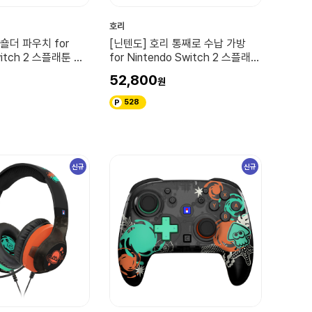
호리
숄더 파우치 for
[닌텐도] 호리 통째로 수납 가방
witch 2 스플래툰 레
for Nintendo Switch 2 스플래툰
레이더스
52,800
528
신규
신규