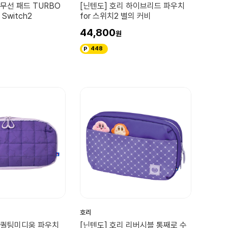
 무선 패드 TURBO
[닌텐도] 호리 하이브리드 파우치
o Switch2
for 스위치2 별의 커비
44,800
448
호리
리 퀼팅미디움 파우치
[닌텐도] 호리 리버시블 통째로 수