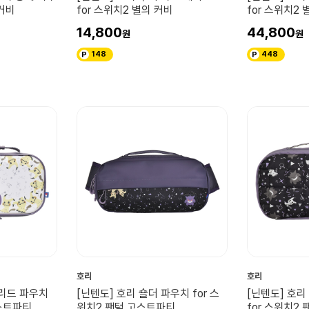
 커비
for 스위치2 별의 커비
for 스위치2 
14,800
44,800
148
448
호리
호리
브리드 파우치
[닌텐도] 호리 숄더 파우치 for 스
[닌텐도] 호
고스트파티
위치2 팬텀 고스트파티
for 스위치2