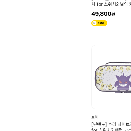
치 for 스위치2 별의
49,800
498
호리
[닌텐도] 호리 하이
for 스위치2 팬텀 