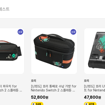
베스트
신규
신규
호리
호리
째로 수납 가방 for
[닌텐도] 호리 USB 허브 스탠드 2포
[닌텐도] 호리 
itch 2 스플래툰 레
트 for Nintendo Switch 2 스플
드 for Ninten
래툰 레이더스
래툰 레이더스
47,800
37,800
478
378