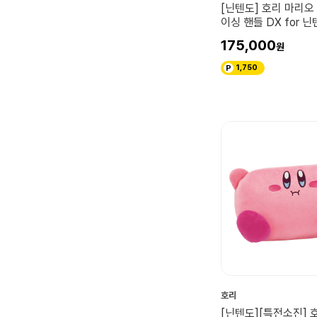
[닌텐도] 호리 마리오
이싱 핸들 DX for 닌
2
175,000
1,750
호리
[닌텐도][특전소진] 