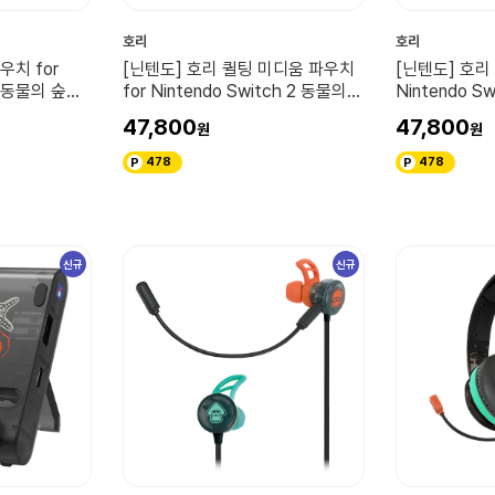
호리
호리
우치 for
[닌텐도] 호리 퀼팅 미디움 파우치
[닌텐도] 호리 
 2 동물의 숲
for Nintendo Switch 2 동물의
Nintendo S
숲 부옥과 별이 내리는 밤
이더스
47,800
47,800
478
478
신규
신규