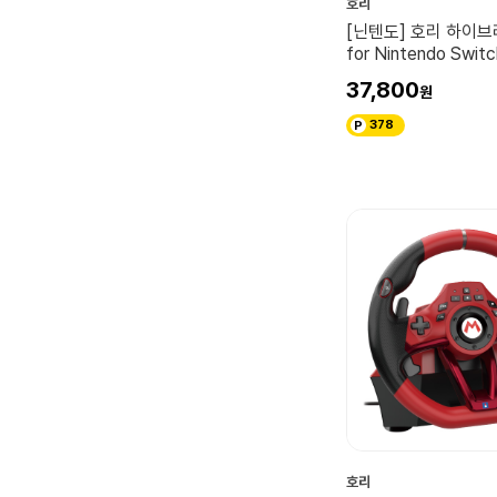
호리
[닌텐도] 호리 하이
for Nintendo Swi
37,800
378
호리