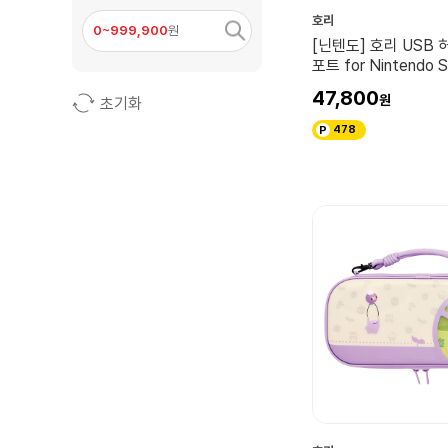
호리
0~999,900
원
[닌텐도] 호리 USB 
포트 for Nintendo S
플래툰 레이더스
47,800
초기화
478