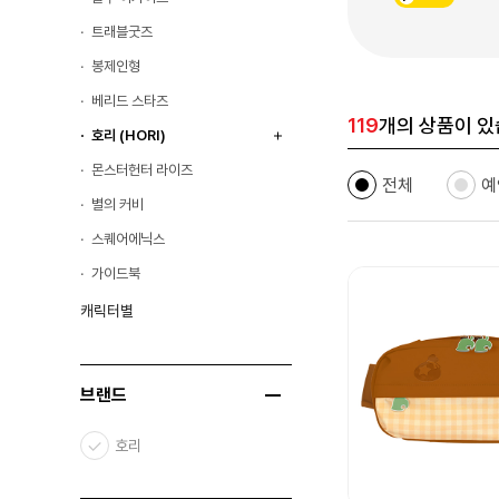
트래블굿즈
봉제인형
베리드 스타즈
119
개의 상품이 있
호리 (HORI)
몬스터헌터 라이즈
전체
예
별의 커비
스퀘어에닉스
가이드북
캐릭터별
브랜드
호리