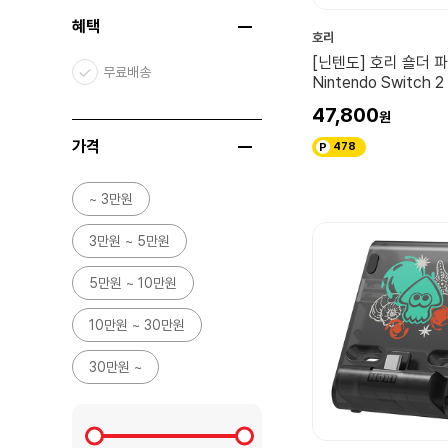
혜택
호리
[닌텐도] 호리 숄더 파
무료배송
Nintendo Switch
DIY 라이프
47,800
가격
478
~ 3만원
3만원 ~ 5만원
5만원 ~ 10만원
10만원 ~ 30만원
30만원 ~