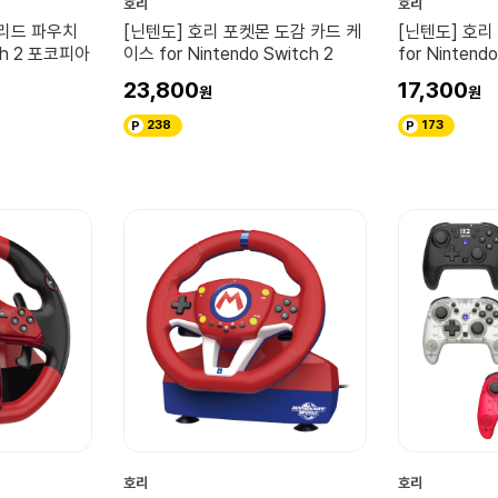
호리
호리
브리드 파우치
[닌텐도] 호리 포켓몬 도감 카드 케
[닌텐도] 호리
tch 2 포코피아
이스 for Nintendo Switch 2
for Nintend
23,800
17,300
238
173
호리
호리