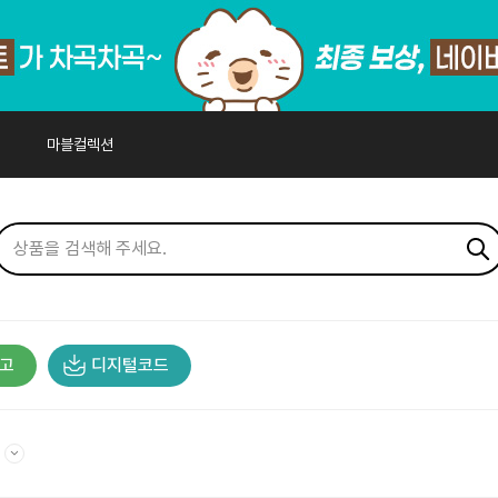
마블컬렉션
고
디지털코드