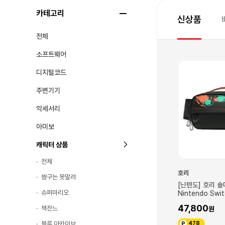
카테고리
신상품
전체
소프트웨어
신규
신규
디지털코드
주변기기
악세서리
아미보
캐릭터 상품
전체
호리
호리
짱구는 못말려
팅 미디움 파우치
[닌텐도] 호리 숄더 파우치 for
[닌텐도] 호리 통
슈퍼마리오
Switch 2 동물의
Nintendo Switch 2 스플래툰 레
Nintendo Sw
리는 밤
이더스
이더스
47,800
52,800
잭잔느
블루 아카이브
478
528