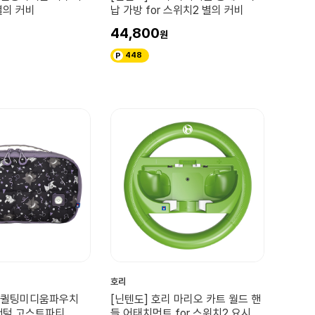
별의 커비
납 가방 for 스위치2 별의 커비
44,800
448
호리
리 퀼팅미디움파우치
[닌텐도] 호리 마리오 카트 월드 핸
 팬텀 고스트파티
들 어태치먼트 for 스위치2 요시