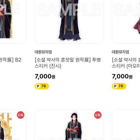
대원뮤지엄
대원뮤지엄
원작展] B2
[소설 약사의 혼잣말 원작展] 투명
[소설 약사의 
스티커 (진시)
스티커 (마오
7,000
7,000
70
70
단독
단독