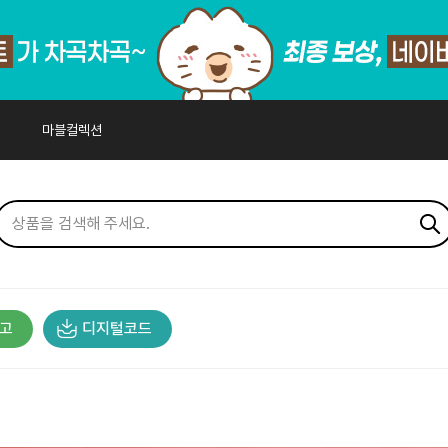
마블컬렉션
고
디지털코드