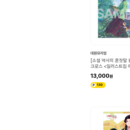
대원뮤지엄
[소설 약사의 혼잣말 
크로스 <일러스트집 
오>
13,000
130