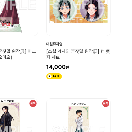
대원뮤지엄
혼잣말 원작展] 아크
[소설 약사의 혼잣말 원작展] 캔 뱃
오마오)
지 세트
14,000
140
단독
단독