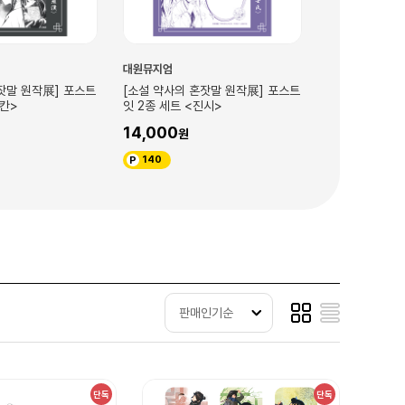
대원뮤지엄
대원뮤지엄
[소설 약사의 혼잣말 원작展] 포스트
[소설 약사의 혼잣말 원작展] 포스트
잇 2종 세트 <진시>
잇 2종 세트 <마오마오>
14,000
14,000
140
140
판매인기순
단독
단독