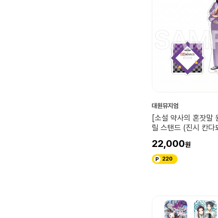
대원뮤지엄
[소설 약사의 혼잣말 
릴 스탠드 (진시 칸다묘
22,000
220