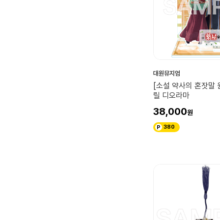
대원뮤지엄
[소설 약사의 혼잣말 
릴 디오라마
38,000
380