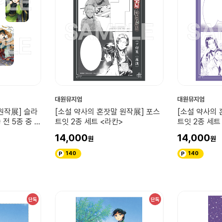
대원뮤지엄
대원뮤지엄
원작展] 슬라
[소설 약사의 혼잣말 원작展] 포스
[소설 약사의 
 전 5종 중 랜
트잇 2종 세트 <라칸>
트잇 2종 세트
일러스트 사용
14,000
14,000
140
140
단독
단독