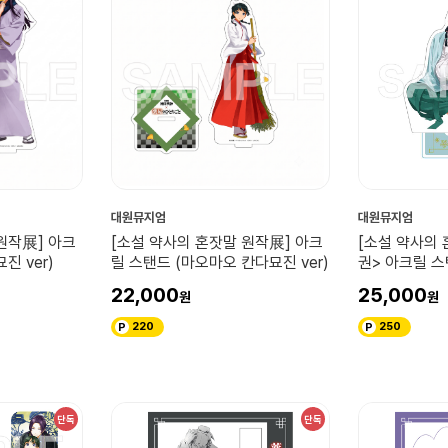
대원뮤지엄
대원뮤지엄
원작展] 아크
[소설 약사의 혼잣말 원작展] 아크
[소설 약사의 
진 ver)
릴 스탠드 (마오마오 칸다묘진 ver)
권> 아크릴 
22,000
25,000
220
250
단독
단독