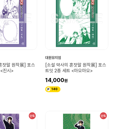
대원뮤지엄
혼잣말 원작展] 포스
[소설 약사의 혼잣말 원작展] 포스
 <진시>
트잇 2종 세트 <마오마오>
14,000
140
단독
단독