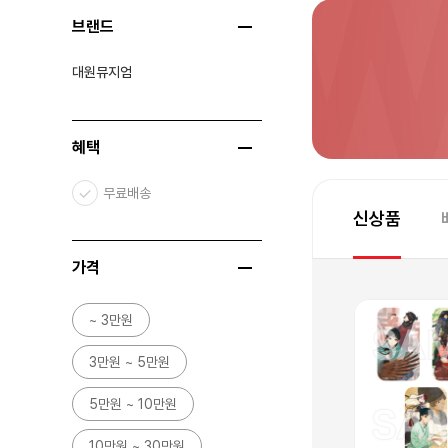
브랜드
대원뮤지엄
혜택
무료배송
신상품
가격
단독
단독
~ 3만원
3만원 ~ 5만원
5만원 ~ 10만원
10만원 ~ 30만원