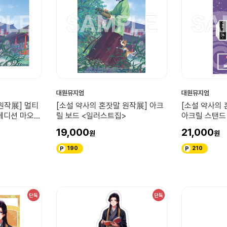
대원뮤지엄
대원뮤지엄
원작展] 멀티
[소설 약사의 혼잣말 원작展] 아크
[소설 약사의 
에디션 마오마
릴 보드 <일러스트집>
아크릴 스탠드 
버전)
19,000
21,000
190
210
단독
단독