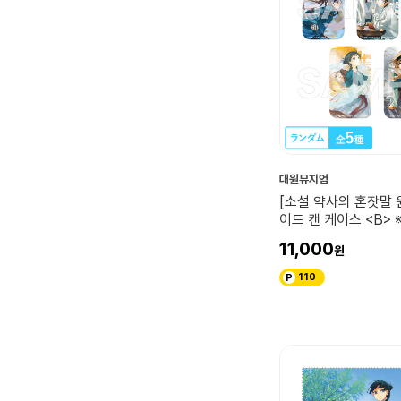
대원뮤지엄
[소설 약사의 혼잣말 
이드 캔 케이스 <B> ※
덤 / 6~10권 표지 
11,000
110