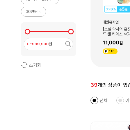
30만원 ~
대원뮤지엄
대원뮤지엄
[소설 약사의 혼잣말 원작展] <16권
[소설 약사의 혼잣말 원작展] 슬라이
> 아크릴 스탠드(마오마오A)
드 캔 케이스 <C> ※ 전 5종 중 랜덤
/ 11~15권 표지 일러스트 사용
25,000
11,000
0~999,900
원
250
110
초기화
39
개의 상품이 있
전체
예