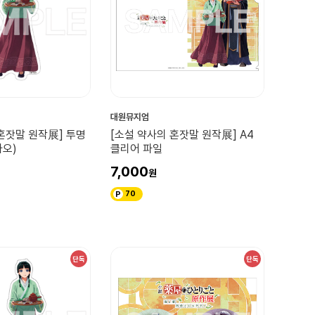
대원뮤지엄
혼잣말 원작展] 투명
[소설 약사의 혼잣말 원작展] A4
마오)
클리어 파일
7,000
70
단독
단독