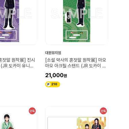
대원뮤지엄
혼잣말 원작展] 진시
[소설 약사의 혼잣말 원작展] 마오
(JR 도카이 유니폼
마오 아크릴 스탠드 (JR 도카이 유
니폼 버전)
21,000
210
단독
단독