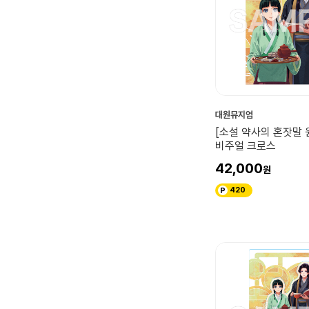
대원뮤지엄
[소설 약사의 혼잣말 
비주얼 크로스
42,000
420