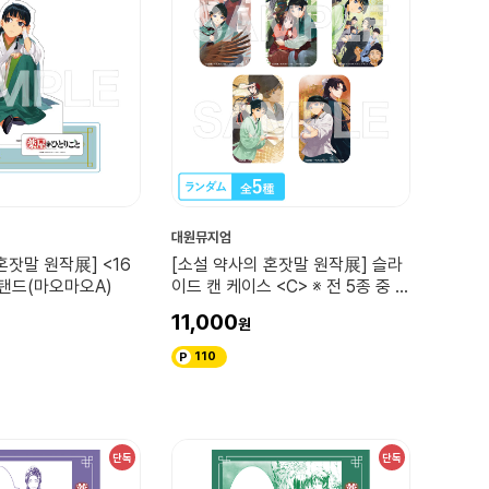
대원뮤지엄
혼잣말 원작展] <16
[소설 약사의 혼잣말 원작展] 슬라
스탠드(마오마오A)
이드 캔 케이스 <C> ※ 전 5종 중 랜
덤 / 11~15권 표지 일러스트 사용
11,000
110
단독
단독