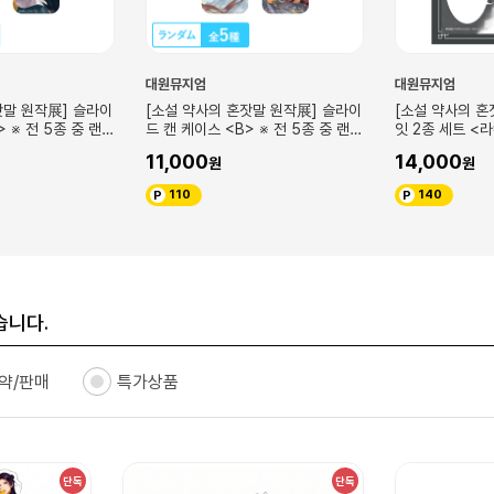
대원뮤지엄
대원뮤지엄
[소설 약사의 혼잣말 원작展] 슬라이
[소설 약사의 혼잣말 원작展] 포스트
드 캔 케이스 <B> ※ 전 5종 중 랜덤
잇 2종 세트 <라칸>
/ 6~10권 표지 일러스트 사용
11,000
14,000
110
140
습니다.
약/판매
특가상품
단독
단독