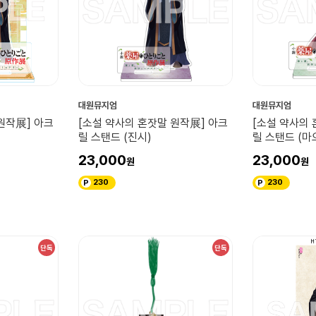
대원뮤지엄
대원뮤지엄
원작展] 아크
[소설 약사의 혼잣말 원작展] 아크
[소설 약사의 
릴 스탠드 (진시)
릴 스탠드 (마
23,000
23,000
230
230
단독
단독