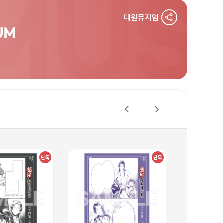
대원뮤지엄
단독
단독