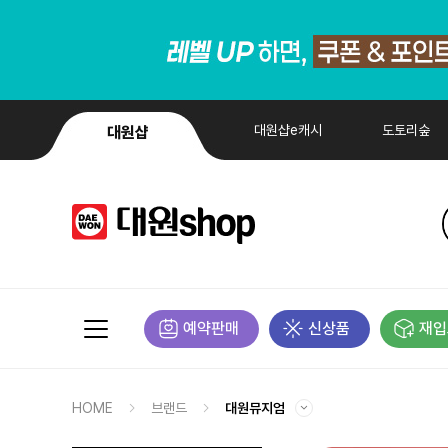
대원샵e캐시
도토리숲
대원샵
예약판매
신상품
재입
HOME
브랜드
대원뮤지엄