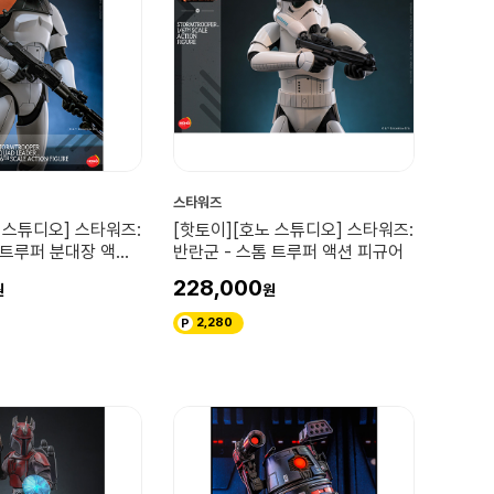
스타워즈
 스튜디오] 스타워즈:
[핫토이][호노 스튜디오] 스타워즈:
 트루퍼 분대장 액션
반란군 - 스톰 트루퍼 액션 피규어
228,000
2,280