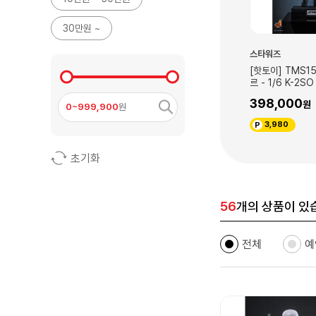
30만원 ~
스타워즈
스타워즈
35 스타워즈: 에피
[핫토이] TMS156 스타워즈: 안도
[핫토이] PPLU
 - 1/6 스노우트
르 - 1/6 K-2SO 컬렉터블 피규어
켓 할로윈 고스트
터블 피규어
시 키체인
398,000
22,000
0~999,900
원
3,980
220
초기화
56
개의 상품이 있
전체
예