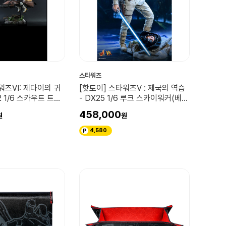
스타워즈
워즈VI: 제다이의 귀
[핫토이] 스타워즈V : 제국의 역습
2 1/6 스카우트 트루
- DX25 1/6 루크 스카이워커(베스
이크 컬렉터블 세트
핀) 컬렉터블 피규어 (디럭스버젼)
458,000
4,580