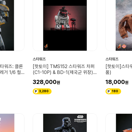
스타워즈
스타워즈
스타워즈: 클론
[핫토이] TMS152 스타워즈 차퍼
[핫토이]스타워
레거 1/6 컬
(C1-10P) & BD-1(제국군 위장)
품)
1/6 스케일 피규어
328,000
18,000
3,280
180