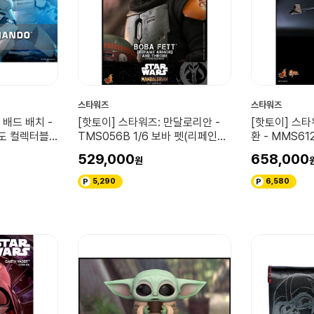
스타워즈
스타워즈
 배드 배치 -
[핫토이] 스타워즈: 만달로리안 -
[핫토이] 스타
만도 컬렉터블
TMS056B 1/6 보바 펫(리페인팅
환 - MMS61
갑옷)과 왕자 컬렉터블 세트 (스폐
퍼 스피더 바
529,000
658,000
셜 에디션)
5,290
6,580