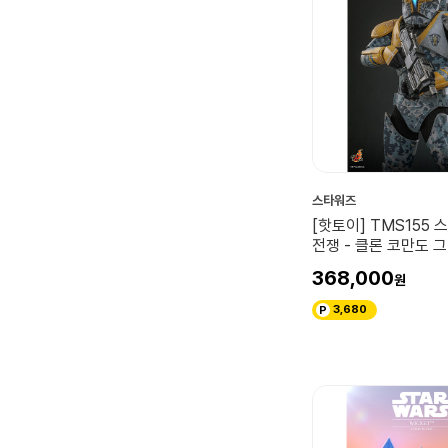
스타워즈
[핫토이] TMS155 
전쟁 - 클론 코만도 그
렉터블 피규어
368,000
3,680