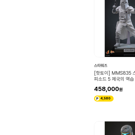
스타워즈
[핫토이] MMS835 
피소드 5 제국의 역습 
트루퍼 커맨더 컬렉터
458,000
4,580