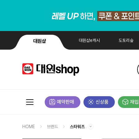
대원샵e캐시
도토리숲
대원샵
예약판매
신상품
재입
HOME
브랜드
스타워즈