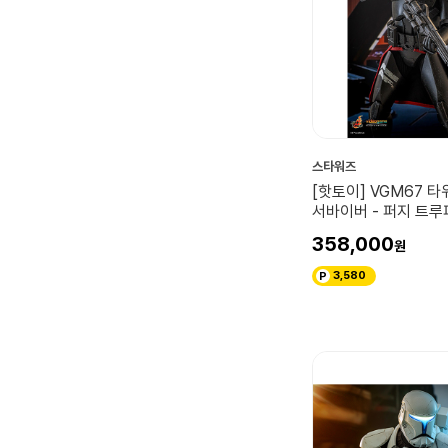
스타워즈
[핫토이] VGM67 타
서바이버 - 퍼지 트루퍼
스케일 피규어
358,000
3,580