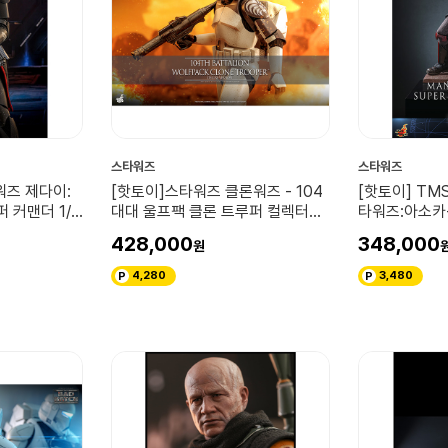
스타워즈
스타워즈
워즈 제다이:
[핫토이]스타워즈 클론워즈 - 104
[핫토이] TMS
 커맨더 1/6
대대 울프팩 클론 트루퍼 컬렉터블
타워즈:아소카
피규어(디럭스 버전)
428,000
348,000
4,280
3,480