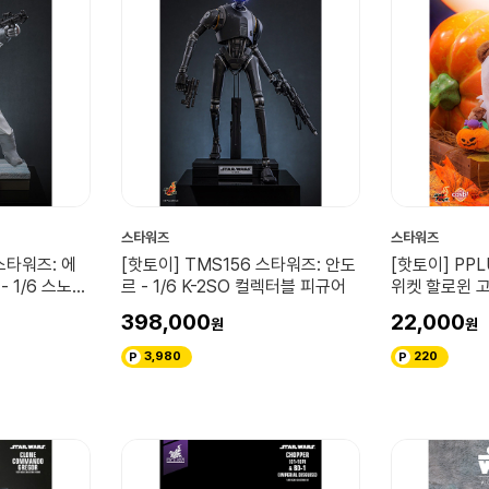
스타워즈
스타워즈
스타워즈: 에
[핫토이] TMS156 스타워즈: 안도
[핫토이] PP
- 1/6 스노우
르 - 1/6 K-2SO 컬렉터블 피규어
위켓 할로윈 
블 피규어
러시 키체인
398,000
22,000
3,980
220