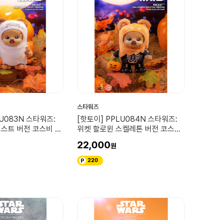
스타워즈
LU083N 스타워즈:
[핫토이] PPLU084N 스타워즈:
고스트 버전 코스비 플
위켓 할로윈 스켈레톤 버전 코스비
플러시 키체인
22,000
220