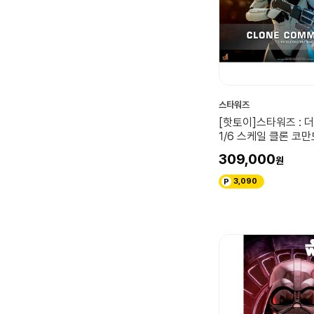
스타워즈
[핫토이]스타워즈 : 더
1/6 스케일 클론 코
피규어
309,000
3,090