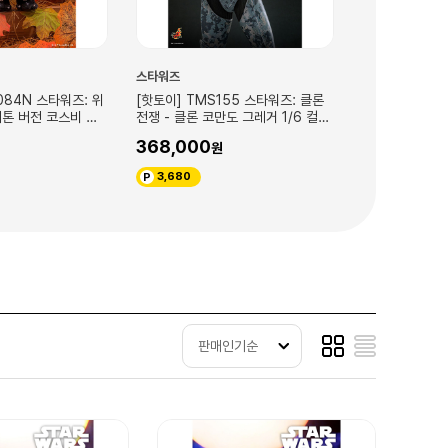
스타워즈
스타워즈
55 스타워즈: 클론
[핫토이] TMS152 스타워즈 차퍼
[핫토이]스타워즈
도 그레거 1/6 컬렉
(C1-10P) & BD-1(제국군 위장) 1/6
품)
스케일 피규어
328,000
18,000
3,280
180
판매인기순