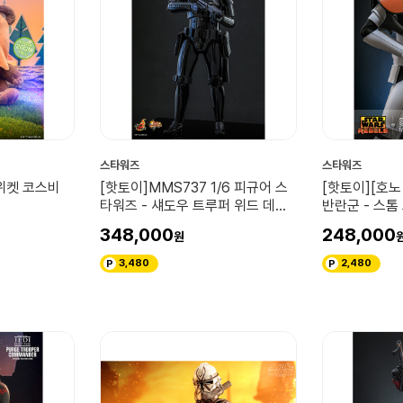
스타워즈
스타워즈
 위켓 코스비
[핫토이]MMS737 1/6 피규어 스
[핫토이][호노
타워즈 - 섀도우 트루퍼 위드 데스
반란군 - 스톰
스타
피규어
348,000
248,000
3,480
2,480