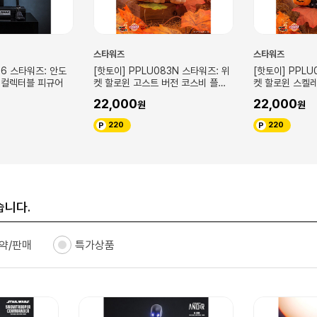
스타워즈
스타워즈
083N 스타워즈: 위
[핫토이] PPLU084N 스타워즈: 위
[핫토이] TMS1
 버전 코스비 플러
켓 할로윈 스켈레톤 버전 코스비 플
전쟁 - 클론 코만
러시 키체인
터블 피규어
22,000
368,000
220
3,680
습니다.
약/판매
특가상품