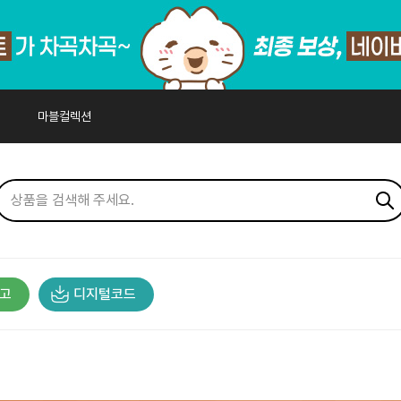
마블컬렉션
고
디지털코드