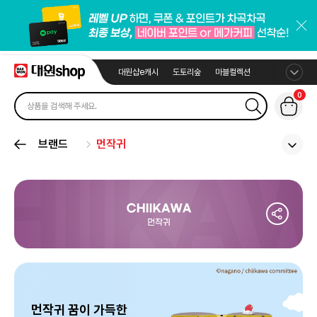
대원샵e캐시
도토리숲
마블컬렉션
0
브랜드
먼작귀