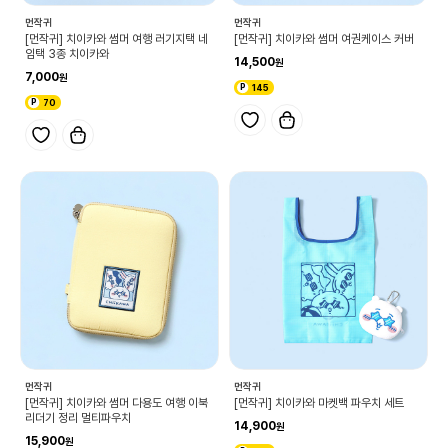
먼작귀
먼작귀
[먼작귀] 치이카와 썸머 여행 러기지택 네
[먼작귀] 치이카와 썸머 여권케이스 커버
임택 3종 치이카와
14,500
7,000
145
70
먼작귀
먼작귀
[먼작귀] 치이카와 썸머 다용도 여행 이북
[먼작귀] 치이카와 마켓백 파우치 세트
리더기 정리 멀티파우치
14,900
15,900