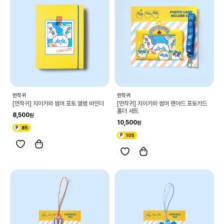
먼작귀
먼작귀
[먼작귀] 치이카와 썸머 포토 앨범 바인더
[먼작귀] 치이카와 썸머 랜야드 포토카드
홀더 세트
8,500
10,500
85
105