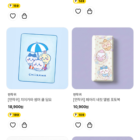
149
159
먼작귀
먼작귀
[먼작귀] 치이카와 썸머 쿨 담요
[먼작귀] 페어리 네컷 앨범 포토북
18,900
10,900
189
109