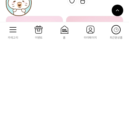
카테고리
이벤트
홈
마이페이지
최근본상품
먼작귀
먼작귀
[먼작귀] 갸우뚱 아크릴 볼펜
[먼작귀] 토벌봉 볼펜
5,000
8,500
50
85