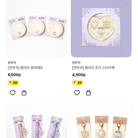
먼작귀
먼작귀
[먼작귀] 페어리 점착메모
[먼작귀] 페어리 조각 스티커팩
6,500
4,500
65
45