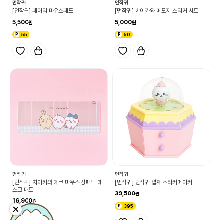
먼작귀
먼작귀
[먼작귀] 페어리 마우스패드
[먼작귀] 치이카와 메모지 스티커 세트
5,500
5,000
55
50
먼작귀
먼작귀
[먼작귀] 치이카와 체크 마우스 장패드 데
[먼작귀] 먼작귀 입체 스티커메이커
스크 매트
39,500
16,900
395
169