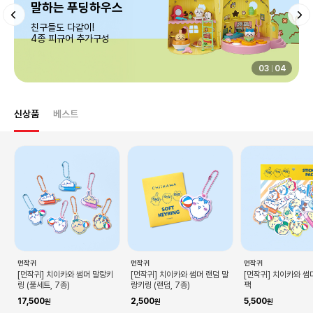
04
04
신상품
베스트
먼작귀
먼작귀
먼작귀
[먼작귀] 치이카와 썸머 말랑키
[먼작귀] 치이카와 썸머 랜덤 말
[먼작귀] 치이카와 썸
링 (풀세트, 7종)
랑키링 (랜덤, 7종)
팩
17,500
2,500
5,500