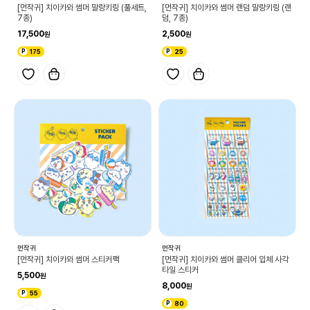
[먼작귀] 치이카와 썸머 말랑키링 (풀세트,
[먼작귀] 치이카와 썸머 랜덤 말랑키링 (랜
7종)
덤, 7종)
17,500
2,500
175
25
먼작귀
먼작귀
[먼작귀] 치이카와 썸머 스티커팩
[먼작귀] 치이카와 썸머 클리어 입체 사각
타일 스티커
5,500
8,000
55
80