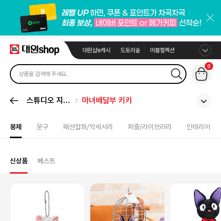
대원샵e캐시
도토리숲
마블컬렉션
0
스튜디오 지브
마녀배달부 키키
리
봉제
문구
패션잡화/악세서리
퍼즐/라이브러리
인테리어
신상품
베스트