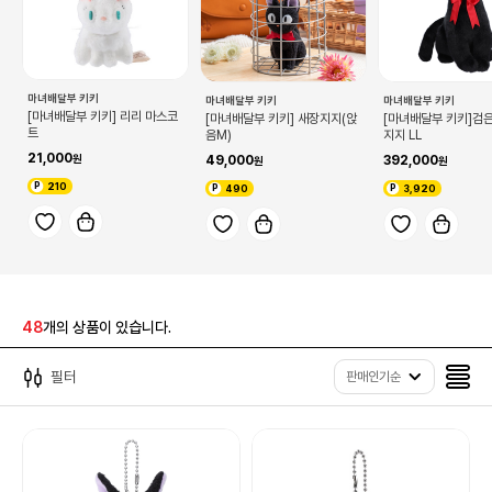
마녀배달부 키키
마녀배달부 키키
마녀배달부 키키
[마녀배달부 키키] 리리 마스코
[마녀배달부 키키] 새장지지(앉
[마녀배달부 키키]검
트
음M)
지지 LL
21,000
49,000
392,000
210
490
3,920
48
개의 상품이 있습니다.
필터
판매인기순