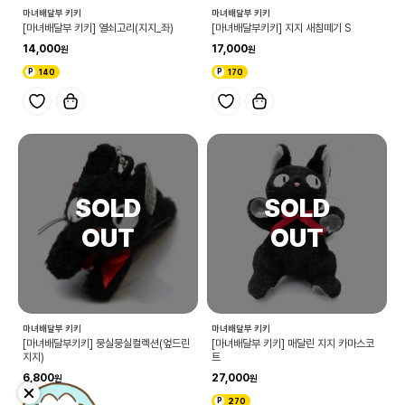
마녀배달부 키키
마녀배달부 키키
[마녀배달부 키키] 열쇠고리(지지_좌)
[마녀배달부키키] 지지 새침떼기 S
14,000
17,000
140
170
마녀배달부 키키
마녀배달부 키키
[마녀배달부키키] 뭉실뭉실컬렉션(엎드린
[마녀배달부 키키] 매달린 지지 카마스코
지지)
트
6,800
27,000
68
270