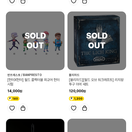
반프레스토 / BANPRESTO
블리자드
[헌터X헌터] 월드 콜렉터블 피규어 헌터
[블리자드][월드 오브 워크래프트] 리치왕
시험
투구 아머 세트
14,000
120,000
140
1,200