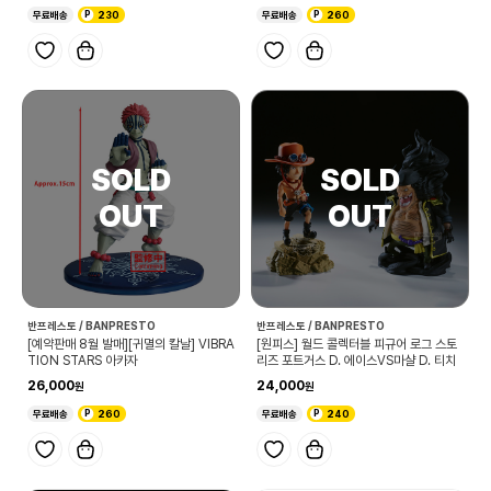
무료배송
230
무료배송
260
반프레스토 / BANPRESTO
반프레스토 / BANPRESTO
[예약판매 8월 발매][귀멸의 칼날] VIBRA
[원피스] 월드 콜렉터블 피규어 로그 스토
TION STARS 아카자
리즈 포트거스 D. 에이스VS마샬 D. 티치
26,000
24,000
무료배송
260
무료배송
240