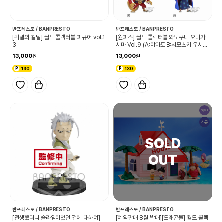
반프레스토 / BANPRESTO
반프레스토 / BANPRESTO
[귀멸의 칼날] 월드 콜렉터블 피규어 vol.1
[원피스] 월드 콜렉터블 와노쿠니 오니가
3
시마 Vol.9 (A:야마토 B:시모츠키 우시마
루 C:카이도 D:후즈후 E:덴지로)
13,000
13,000
130
130
예약
신규
반프레스토 / BANPRESTO
반프레스토 / BANPRESTO
[전생했더니 슬라임이었던 건에 대하여]
[예약판매 8월 발매][드래곤볼] 월드 콜렉