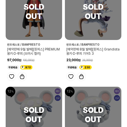
반프레스토 / BANPRESTO
반프레스토 / BANPRESTO
[예약판매 9월 발매][원피스] PREMIUM
[예약판매 8월 발매][원피스] Grandista
몽키·D·루피 (브러시 컬러)
몽키·D·루피 기어5 3
97,000
23,000
100,000
26,000
무료배송
970
무료배송
230
12
12
예약
예약
신규
신규