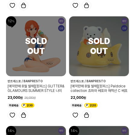
12
예약
예약
신규
신규
반프레스토 / BANPRESTO
반프레스토 / BANPRESTO
[예약판매 8월 발매][원피스] GLITTER&
[예약판매 8월 발매][원피스] Paldolce
GLAMOURS SUMMER STYLE 나미
collection 쵸파와 베포와 해적선 C 베포
23,000
22,000
26,000
무료배송
230
무료배송
220
14
14
예약
예약