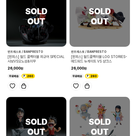
반프레스토 / BANPRESTO
반프레스토 / BANPRESTO
[원피스] 월드 콜렉터블 피규어 SPECIAL
[원피스] 월드콜렉터블 LOG STORIES-
사보VS오노성&이무
에드워드 뉴게이트 VS 샹크스
26,000
26,000
무료배송
260
무료배송
260