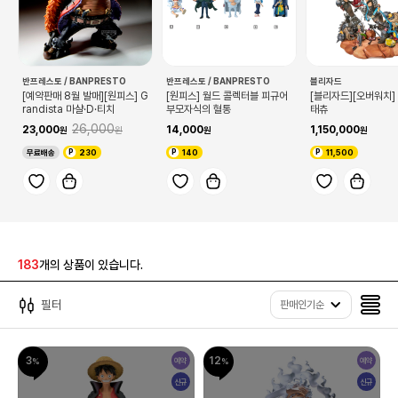
반프레스토 / BANPRESTO
반프레스토 / BANPRESTO
블리자드
[예약판매 8월 발매][원피스] G
[원피스] 월드 콜렉터블 피규어
[블리자드][오버워치]
randista 마샬·D·티치
부모자식의 혈통
태츄
26,000
23,000
14,000
1,150,000
무료배송
230
140
11,500
183
개의 상품이 있습니다.
필터
판매인기순
3
12
예약
예약
신규
신규