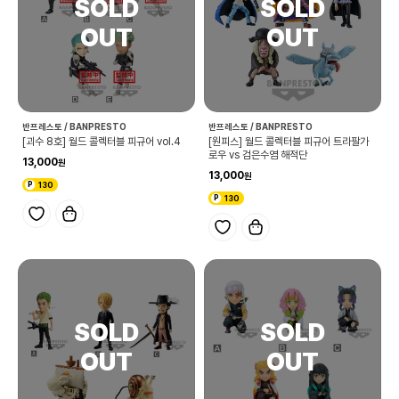
반프레스토 / BANPRESTO
반프레스토 / BANPRESTO
[괴수 8호] 월드 콜렉터블 피규어 vol.4
[원피스] 월드 콜렉터블 피규어 트라팔가
로우 vs 검은수염 해적단
13,000
13,000
130
130