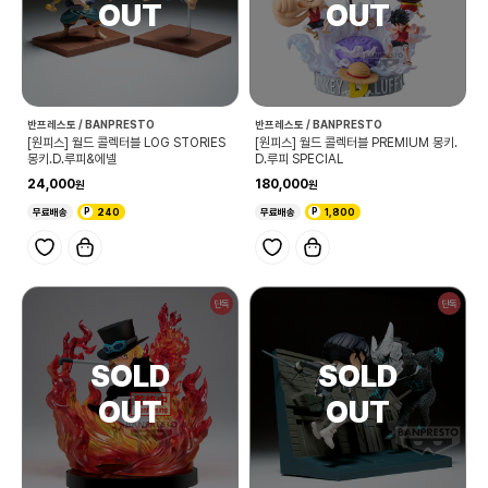
반프레스토 / BANPRESTO
반프레스토 / BANPRESTO
[원피스] 월드 콜렉터블 LOG STORIES
[원피스] 월드 콜렉터블 PREMIUM 몽키.
몽키.D.루피&에넬
D.루피 SPECIAL
24,000
180,000
무료배송
240
무료배송
1,800
단독
단독