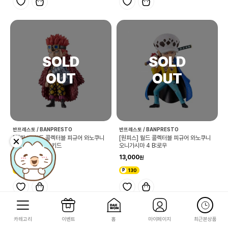
반프레스토 / BANPRESTO
반프레스토 / BANPRESTO
[원피스] 월드 콜렉터블 피규어 와노쿠니
[원피스] 월드 콜렉터블 피규어 와노쿠니
오니가시마 4 C:키드
오니가시마 4 B:로우
13,000
13,000
130
130
카테고리
이벤트
홈
마이페이지
최근본상품