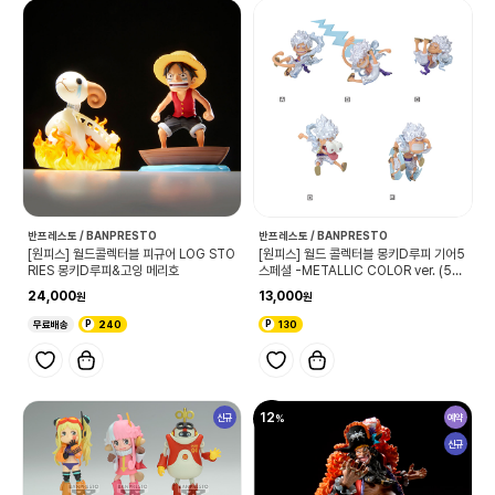
반프레스토 / BANPRESTO
반프레스토 / BANPRESTO
[원피스] 월드콜렉터블 피규어 LOG STO
[원피스] 월드 콜렉터블 몽키D루피 기어5
RIES 몽키D루피&고잉 메리호
스페셜 -METALLIC COLOR ver. (5종
택일)
24,000
13,000
무료배송
240
130
12
신규
예약
신규