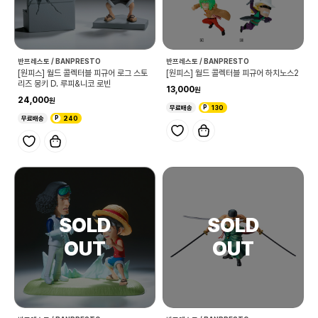
반프레스토 / BANPRESTO
반프레스토 / BANPRESTO
[원피스] 월드 콜렉터블 피규어 로그 스토
[원피스] 월드 콜렉터블 피규어 하치노스2
리즈 몽키 D. 루피&니코 로빈
13,000
24,000
무료배송
130
무료배송
240