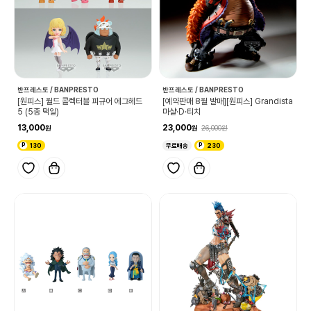
반프레스토 / BANPRESTO
반프레스토 / BANPRESTO
[원피스] 월드 콜렉터블 피규어 에그헤드
[예약판매 8월 발매][원피스] Grandista
5 (5종 택일)
마샬·D·티치
13,000
23,000
26,000
130
무료배송
230