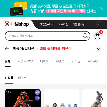
대원샵e캐시
도토리숲
마블컬렉션
0
피규어/컬렉션
월드 콜렉터블 피규어
전체
귀멸의 칼날
나히아
전생슬
원피스
드래곤볼
신상품
베스트
12
예약
신규