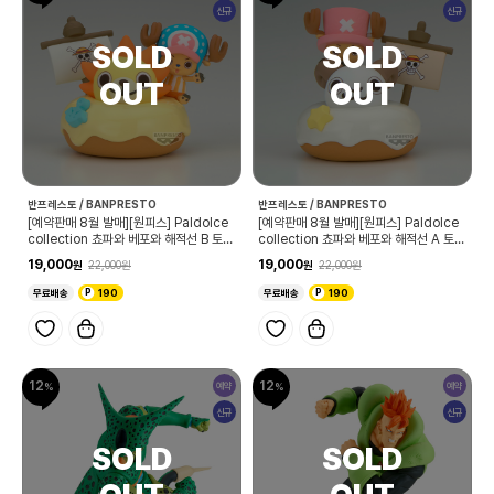
신규
신규
반프레스토 / BANPRESTO
반프레스토 / BANPRESTO
[예약판매 8월 발매][원피스] Paldolce
[예약판매 8월 발매][원피스] Paldolce
collection 쵸파와 베포와 해적선 B 토니
collection 쵸파와 베포와 해적선 A 토니
토니 쵸파
토니 쵸파
19,000
19,000
22,000
22,000
무료배송
190
무료배송
190
12
12
예약
예약
신규
신규