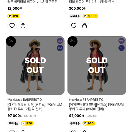
월드 콜렉터블 피규어 vol.3 하쿠로우
터블 피규어 프리미엄 -카메하우스-
12,000
300,000
120
무료배송
3,000
3
3
예약
예약
신규
신규
반프레스토 / BANPRESTO
반프레스토 / BANPRESTO
[예약판매 9월 발매][원피스] PREMIUM
[예약판매 9월 발매][원피스] PREMIUM
몽키·D·루피 (메탈릭 컬러)
몽키·D·루피 (애니메 컬러)
97,000
97,000
100,000
100,000
무료배송
970
무료배송
970