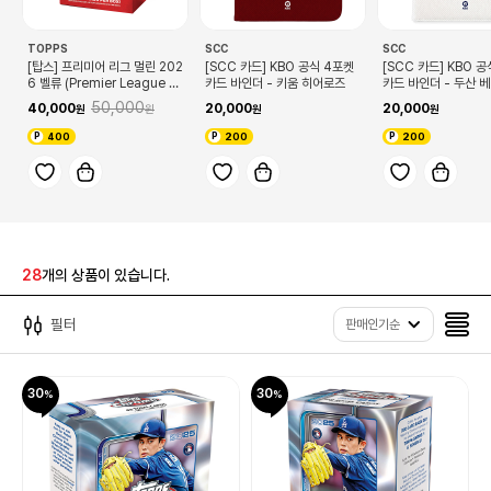
TOPPS
SCC
SCC
[탑스] 프리미어 리그 멀린 202
[SCC 카드] KBO 공식 4포켓
[SCC 카드] KBO 
6 벨류 (Premier League M
카드 바인더 - 키움 히어로즈
카드 바인더 - 두산 
erlin 2026 Value)
50,000
40,000
20,000
20,000
400
200
200
28
개의 상품이 있습니다.
필터
판매인기순
30
30