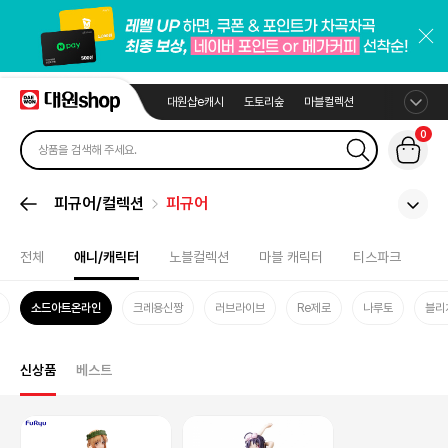
대원샵e캐시
도토리숲
마블컬렉션
0
피규어/컬렉션
피규어
전체
애니/캐릭터
노블컬렉션
마블 캐릭터
티스파크
소드아트온라인
크레용신짱
러브라이브
Re제로
나루토
블리
신상품
베스트