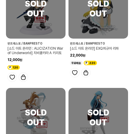
반프레스토 / BANPRESTO
반프레스토 / BANPRESTO
[소드 아트 온라인 : ALICIZATION War
[소드 아트 온라인] EXQ피규어 리파
of Underworld] 치비큥캬라 A 키리토
22,000
12,000
무료배송
220
120