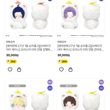
타피오카
타피오카
[예약판매 27년 1월 순차출고][브레이크
[예약판매 27년 1월 순차출고][브레이크
마이 케이스] 오야스미 타피 인형 강행부
마이 케이스] 오야스미 타피 인형 관리부
후시미 시즈카 (단품)
오키야 세이 (단품)
30,000
30,000
300
300
예약
예약
신규
신규