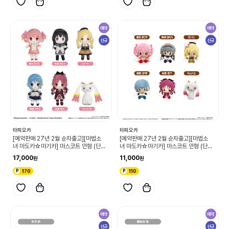
예약
예약
신규
신규
타피오카
타피오카
[예약판매 27년 2월 순차출고][마법소
[예약판매 27년 2월 순차출고][마법소
녀 마도카☆마기카] 마스코트 인형 (단품/
녀 마도카☆마기카] 마스코트 인형 (단품/
랜덤)
랜덤)
17,000
11,000
170
110
예약
예약
신규
신규