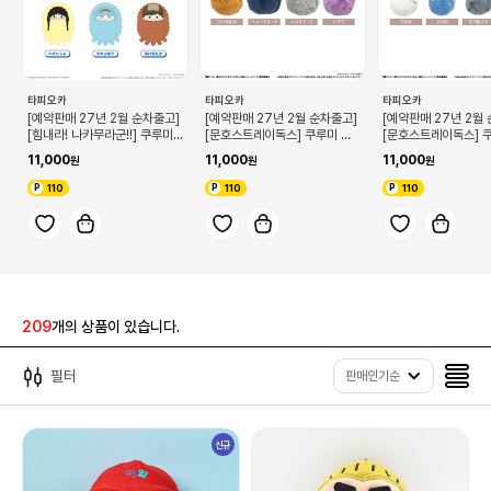
타피오카
타피오카
타피오카
[예약판매 27년 2월 순차출고]
[예약판매 27년 2월 순차출고]
[예약판매 27년 2월
[힘내라! 나카무라군!!] 쿠루미
[문호스트레이독스] 쿠루미 타
[문호스트레이독스] 
타피인형 (단품/랜덤)
피인형 제 2탄(단품/랜덤)
피인형 제 1탄 (단품/
11,000
11,000
11,000
110
110
110
209
개의 상품이 있습니다.
필터
판매인기순
신규