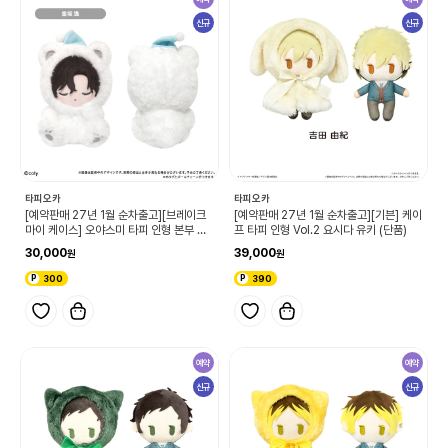
신규
신규
타피오카
타피오카
[예약판매 27년 1월 순차출고][브레이크
[예약판매 27년 1월 순차출고][기븐] 케이
마이 케이스] 오야스미 타피 인형 본부 코
프 타피 인형 Vol.2 요시다 유키 (단품)
사카 아이 (단품)
30,000
39,000
300
390
예약
예약
신규
신규