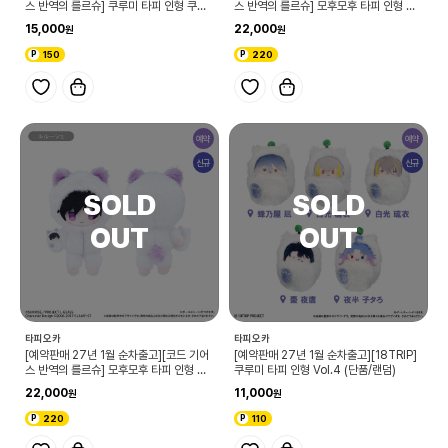
스 반역의 를르슈] 쿠루미 타피 인형 쿠루
스 반역의 를르슈] 모후모후 타피 인형 쿠
미 파자마 Ver.를르슈 (단품)
루미 파자마 Ver.스자쿠 (단품)
15,000
22,000
150
220
예약
예약
신규
신규
타피오카
타피오카
[예약판매 27년 1월 순차출고][코드 기어
[예약판매 27년 1월 순차출고][18TRIP]
스 반역의 를르슈] 모후모후 타피 인형 쿠
쿠루미 타피 인형 Vol.4 (단품/랜덤)
루미 파자마 Ver.를르슈 (단품)
22,000
11,000
220
110