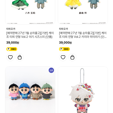
타피오카
타피오카
[예약판매 27년 1월 순차출고][기븐] 케이
[예약판매 27년 1월 순차출고][기븐] 케이
프 타피 인형 Vol.2 야기 시즈스미 (단품)
프 타피 인형 Vol.2 카지마 히이라기 (단
품)
39,000
39,000
390
390
신규