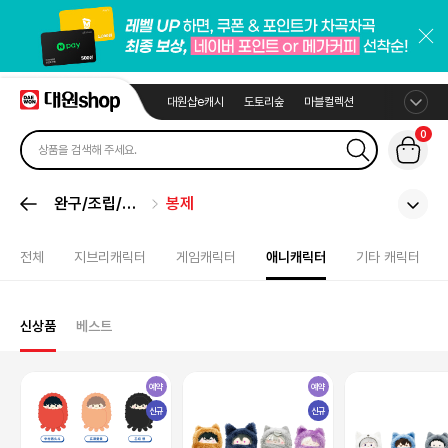
대원샵e캐시
도토리숲
마블컬렉션
0
완구/조립/봉
봉제
제
전체
지브리캐릭터
게임캐릭터
애니캐릭터
기타 캐릭터
신상품
베스트
예약
예약
신규
신규