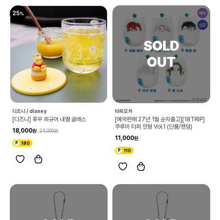
25
예약
신규
디즈니 / disney
타피오카
[디즈니] 푸우 피규어 내열 글래스
[예약판매 27년 1월 순차출고][18TRIP]
쿠루미 타피 인형 Vol.1 (단품/랜덤)
18,000
24,000
11,000
180
110