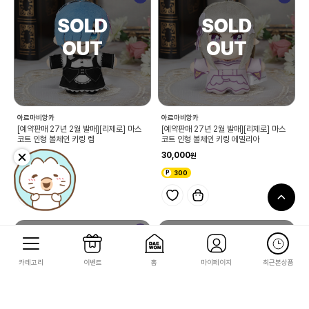
아르마비앙카
아르마비앙카
[예약판매 27년 2월 발매][리제로] 마스
[예약판매 27년 2월 발매][리제로] 마스
코트 인형 볼체인 키링 렘
코트 인형 볼체인 키링 에밀리아
30,000
30,000
300
300
예약
신규
카테고리
이벤트
홈
마이페이지
최근본상품