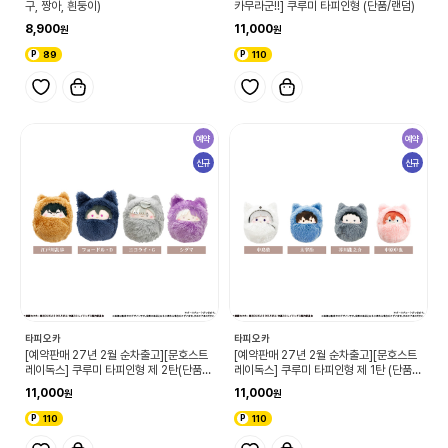
구, 짱아, 흰둥이)
카무라군!!] 쿠루미 타피인형 (단품/랜덤)
8,900
11,000
89
110
예약
예약
신규
신규
타피오카
타피오카
[예약판매 27년 2월 순차출고][문호스트
[예약판매 27년 2월 순차출고][문호스트
레이독스] 쿠루미 타피인형 제 2탄(단품/
레이독스] 쿠루미 타피인형 제 1탄 (단품/
랜덤)
랜덤)
11,000
11,000
110
110