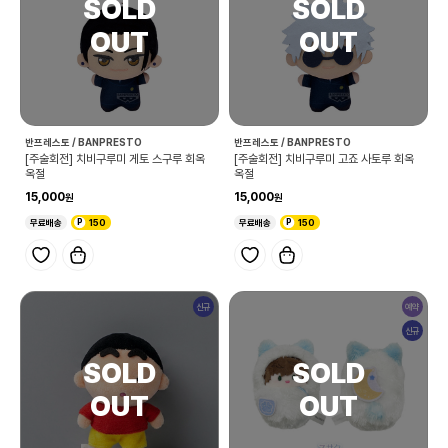
반프레스토 / BANPRESTO
반프레스토 / BANPRESTO
[주술회전] 치비구루미 게토 스구루 회옥
[주술회전] 치비구루미 고죠 사토루 회옥
옥절
옥절
15,000
15,000
무료배송
150
무료배송
150
신규
예약
신규