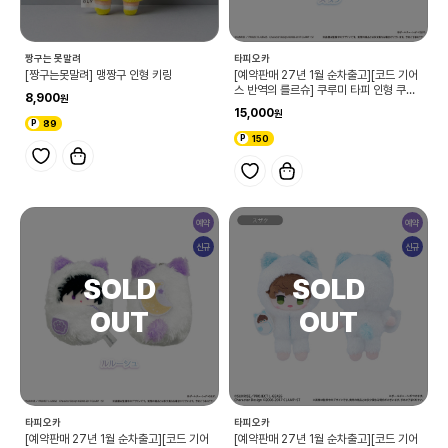
짱구는 못말려
타피오카
[짱구는못말려] 맹짱구 인형 키링
[예약판매 27년 1월 순차출고][코드 기어
스 반역의 를르슈] 쿠루미 타피 인형 쿠루
8,900
미 파자마 Ver.스자쿠 (단품)
15,000
89
150
예약
예약
신규
신규
타피오카
타피오카
[예약판매 27년 1월 순차출고][코드 기어
[예약판매 27년 1월 순차출고][코드 기어