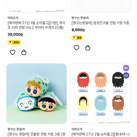
타피오카
짱구는 못말려
[예약판매 27년 1월 순차출고][기븐] 케이
[짱구는못말려] 잠옷친구들 인형 키링 5종
프 타피 인형 Vol.2 무라타 우게츠 (단품)
8,900
39,000
89
390
예약
신규
짱구는 못말려
타피오카
[짱구는 못말려] 쪼물랑 인형 키링 3종 (짱
[예약판매 27년 2월 순차출고][힘내라! 나