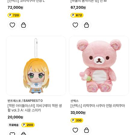
[산엑스] 코리락쿠마 인형 L
[하울의 움직이는 성] 힌 M
72,000
67,200
720
672
반프레스토 / BANPRESTO
산엑스
[학원 아이돌마스터] 치비구루미 학원 생
[산엑스] 리락쿠마 사쿠라 인형 리락쿠마
활 vol.3 A: 시운 스미카
33,000
20,000
330
무료배송
200