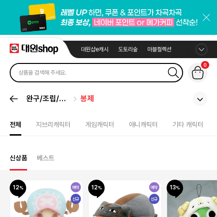
대원샵e캐시
도토리숲
마블컬렉션
0
완구/조립/봉
봉제
제
전체
지브리캐릭터
게임캐릭터
애니캐릭터
기타 캐릭터
신상품
베스트
12
12
13
예약
예약
신규
신규