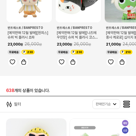
반프레스토 / BANPRESTO
반프레스토 / BANPRESTO
반프레스토 / BANPRE
[예약판매 12월 발매][원피스]
[예약판매 12월 발매][나츠메
[예약판매 12월 발매
슈퍼 빅 플러시 쵸파
우인장] 슈퍼 빅 플러시 코스튬
중사 케로로] 십이지
냥코센세
입니다! 양 케로로
26,000
26,000
24,00
23,000
23,000
21,000
무료배송
230
무료배송
230
무료배송
210
638
개의 상품이 있습니다.
필터
판매인기순
예약
신규