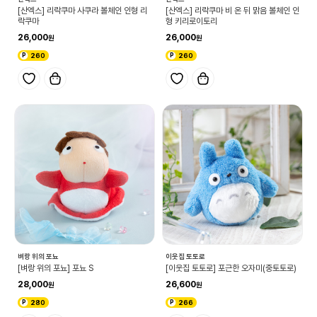
[산엑스] 리락쿠마 사쿠라 볼체인 인형 리
[산엑스] 리락쿠마 비 온 뒤 맑음 볼체인 인
락쿠마
형 키리로이토리
26,000
26,000
260
260
벼랑 위의 포뇨
이웃집 토토로
[벼랑 위의 포뇨] 포뇨 S
[이웃집 토토로] 포근한 오자미(중토토로)
28,000
26,600
280
266