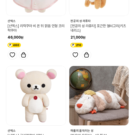
산엑스
천공의 성 라퓨타
[산엑스] 리락쿠마 비 온 뒤 맑음 인형 코리
[천공의 성 라퓨타] 포근한 열쇠고리(키츠
락쿠마
네리스)
46,000
21,000
460
210
산엑스
하울의 움직이는 성