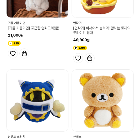
귀를 기울이면
먼작귀
[귀를 기울이면] 포근한 열쇠고리(문)
[먼작귀] 어서어서 놀러와! 말하는 토끼의
도라야키 침대
21,000
49,900
210
499
닌텐도 스위치
산엑스