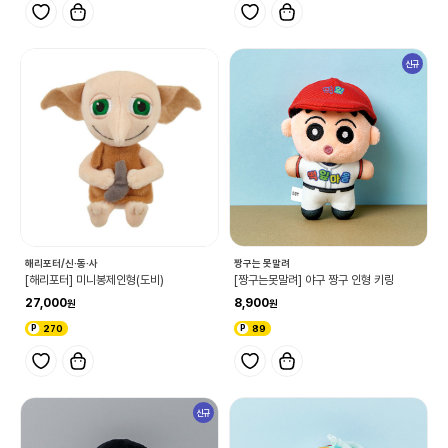
신규
해리포터/신·동·사
짱구는 못말려
[해리포터] 미니봉제인형(도비)
[짱구는못말려] 야구 짱구 인형 키링
27,000
8,900
270
89
신규