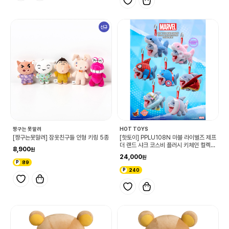
신규
짱구는 못말려
HOT TOYS
[짱구는못말려] 잠옷친구들 인형 키링 5종
[핫토이] PPLU108N 마블 라이벌즈 제프
더 랜드 샤크 코스비 플러시 키체인 컬렉션
8,900
(랜덤)
24,000
89
240