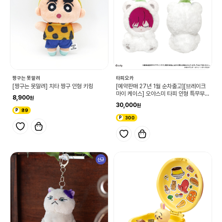
짱구는 못말려
타피오카
[짱구는 못말려] 치타 짱구 인형 키링
[예약판매 27년 1월 순차출고][브레이크
마이 케이스] 오야스미 타피 인형 특무부
8,900
온다 토모세 (단품)
30,000
89
300
신규