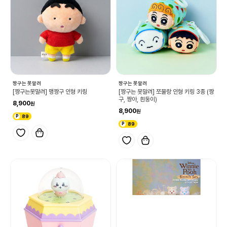
짱구는 못말려
짱구는 못말려
[짱구는못말려] 맹짱구 인형 키링
[짱구는 못말려] 쪼물랑 인형 키링 3종 (짱
구, 짱아, 흰둥이)
8,900
8,900
89
89