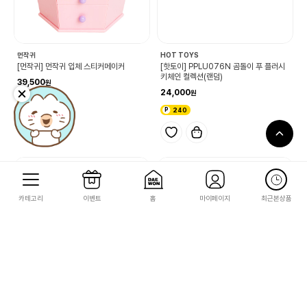
먼작귀
HOT TOYS
[먼작귀] 먼작귀 입체 스티커메이커
[핫토이] PPLU076N 곰돌이 푸 플러시
키체인 컬렉션(랜덤)
39,500
24,000
395
240
카테고리
이벤트
홈
마이페이지
최근본상품
먼작귀
닌텐도 스위치