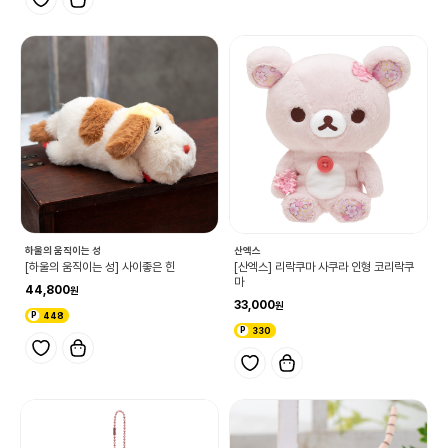
하울의 움직이는 성
산엑스
[하울의 움직이는 성] 사이좋은 힌
[산엑스] 리락쿠마 사쿠라 인형 코리락쿠
마
44,800
33,000
448
330