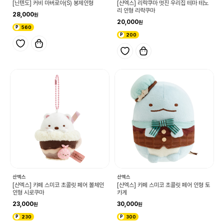
[닌텐도] 커비 마버로아(S) 봉제인형
[산엑스] 리락쿠마 멋진 우리집 테마 테노
리 인형 리락쿠마
28,000
20,000
560
200
산엑스
산엑스
[산엑스] 카페 스미코 초콜릿 페어 볼체인
[산엑스] 카페 스미코 초콜릿 페어 인형 토
인형 시로쿠마
카게
23,000
30,000
230
300