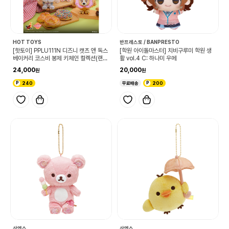
HOT TOYS
반프레스토 / BANPRESTO
[핫토이] PPLU111N 디즈니 캣츠 앤 독스
[학원 아이돌마스터] 치비구루미 학원 생
베이커리 코스비 봉제 키체인 컬렉션(랜
활 vol.4 C: 하나미 우메
덤)
24,000
20,000
240
무료배송
200
산엑스
산엑스