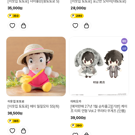
[이웃집 토토로] 사이좋은(중토토로 S)
[이웃집 토토로] 포근한 오자미(대토토로)
35,000
28,000
350
280
예약
신규
이웃집 토토로
타피오카
[이웃집 토토로] 메이 밀짚모자 SS(좌)
[예약판매 27년 1월 순차출고][기븐] 케이
프 타피 인형 Vol.2 무라타 우게츠 (단품)
36,500
39,000
365
390