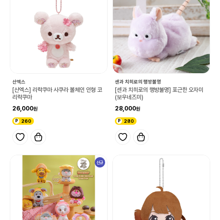
산엑스
센과 치히로의 행방불명
[산엑스] 리락쿠마 사쿠라 볼체인 인형 코
[센과 치히로의 행방불명] 포근한 오자미
리락쿠마
(보우네즈미)
26,000
28,000
260
280
신규