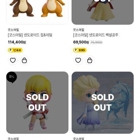
굿스마일
굿스마일
[굿스마일] 넨도로이드 칩&데일
[굿스마일] 넨도로이드 백설공주
114,400
69,500
75,000
1,144
695
8
굿스마일
굿스마일