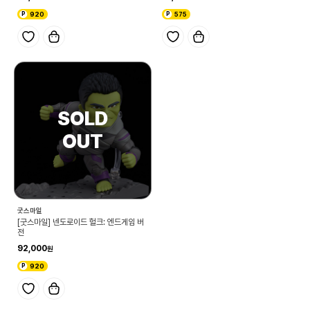
920
575
굿스마일
[굿스마일] 넨도로이드 헐크: 엔드게임 버
전
92,000
920