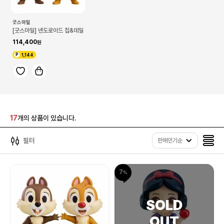
굿스마일
[굿스마일] 넨도로이드 칩&데일
114,400
1,144
17
개의 상품이 있습니다.
필터
판매인기순
7