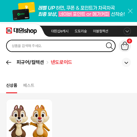
대원샵e캐시
도토리숲
마블컬렉션
0
피규어/컬렉션
넨도로이드
신상품
베스트