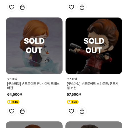
굿스마일
굿스마일
[굿스마일] 넨도로이드 안나: 여행 드레스
[굿스마일] 넨도로이드 스타로드: 엔드게
버전
임 버전
64,500
57,500
645
575