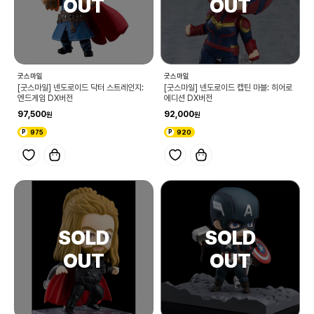
굿스마일
굿스마일
[굿스마일] 넨도로이드 닥터 스트레인지:
[굿스마일] 넨도로이드 캡틴 마블: 히어로
엔드게임 DX버전
에디션 DX버전
97,500
92,000
975
920