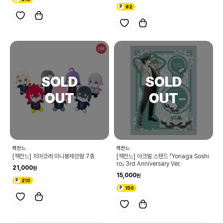
92
단독
잭잔느
잭잔느
[잭잔느] 치마코레 미니봉제인형 7종
[잭잔느] 아크릴 스탠드 「Yonaga Soshi
ro」 3rd Anniversary Ver.
21,000
15,000
210
150