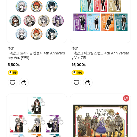
잭잔느
잭잔느
[잭잔느] 트레이딩 캔뱃지 4th Annivers
[잭잔느] 아크릴 스탠드 4th Anniversar
ary Ver. (랜덤)
y Ver.7종
5,500
15,000
55
150
단독