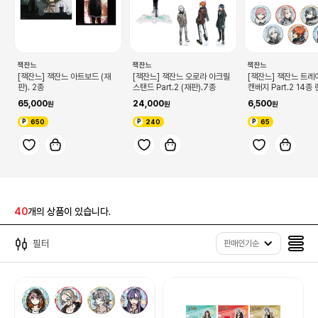
잭잔느
잭잔느
잭잔느
[잭잔느] 잭잔느 아트보드 (재
[잭잔느] 잭잔느 오로라 아크릴
[잭잔느] 잭잔느 트레
판). 2종
스탠드 Part.2 (재판).7종
캔배지 Part.2 14종 
판)
65,000
24,000
6,500
650
240
65
40
개의 상품이 있습니다.
필터
판매인기순