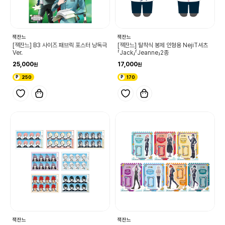
잭잔느
잭잔느
[잭잔느] B3 사이즈 패브릭 포스터 낭독극
[잭잔느] 탈착식 봉제 인형용 NejiT셔츠
Ver.
「Jack」「Jeanne」2종
25,000
17,000
250
170
잭잔느
잭잔느