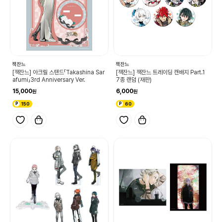
잭잔느
잭잔느
[잭잔느] 아크릴 스탠드「Takashina Sar
[잭잔느] 잭잔느 트레이딩 캔배지 Part.1
afumi」3rd Anniversary Ver.
7종 랜덤 (재판)
15,000
6,000
150
60