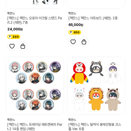
잭잔느
잭잔느
[잭잔느] 잭잔느 오로라 아크릴 스탠드 Pa
[잭잔느] 잭잔느 아트보드 (재판). 2종
rt.2 (재판).7종
65,000
24,000
650
240
잭잔느
잭잔느
[잭잔느] 잭잔느 트레이딩 매트캔배지 Par
[잭잔느] 잭잔느 탈착식 봉제인형용 코스
t.2 14종 랜덤 (재판)
튬 Ver. 6종