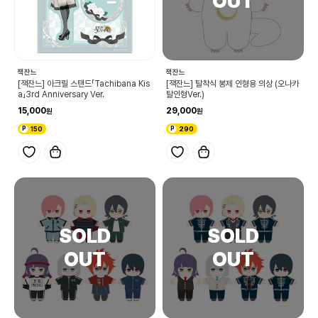
잭잔느
잭잔느
[잭잔느] 아크릴 스탠드「Tachibana Kis
[잭잔느] 탈착식 봉제 인형용 의상 (오나카
a」3rd Anniversary Ver.
탈인형Ver.)
15,000
29,000
150
290