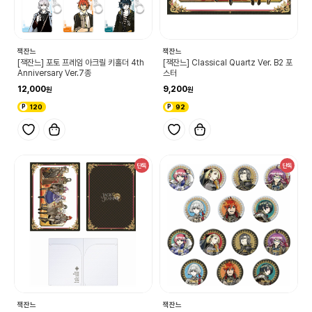
잭잔느
잭잔느
[잭잔느] 포토 프레임 아크릴 키홀더 4th
[잭잔느] Classical Quartz Ver. B2 포
Anniversary Ver.7종
스터
12,000
9,200
120
92
단독
단독
잭잔느
잭잔느