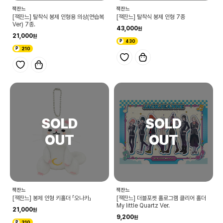
잭잔느
잭잔느
[잭잔느] 탈착식 봉제 인형용 의상(연습복
[잭잔느] 탈착식 봉제 인형 7종
Ver) 7종.
43,000
21,000
430
210
잭잔느
잭잔느
[잭잔느] 봉제 인형 키홀더 「오나카」
[잭잔느] 더블포켓 홀로그램 클리어 홀더
My little Quartz Ver.
21,000
9,200
210