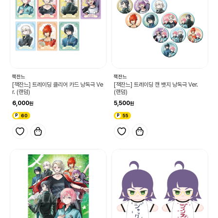
잭잔느
잭잔느
[잭잔느] 트레이딩 클리어 카드 낭독극 Ve
[잭잔느] 트레이딩 캔 뱃지 낭독극 Ver.
r. (랜덤)
(랜덤)
6,000
5,500
60
55