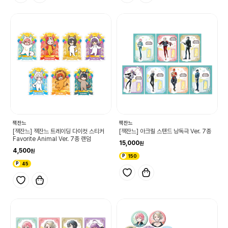
잭잔느
잭잔느
[잭잔느] 잭잔느 트레이딩 다이컷 스티커
[잭잔느] 아크릴 스탠드 낭독극 Ver. 7종
Favorite Animal Ver. 7종 랜덤
15,000
4,500
150
45