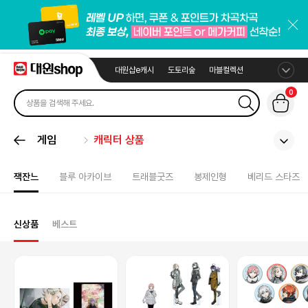
대원샵e캐시
도토리숲
마블컬렉션
0
게임
캐릭터 상품
잭잔느
블루 아카이브
트래블굿즈
봉제인형
베리드 스타즈
신상품
베스트