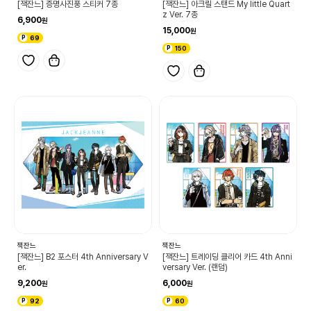
[잭잔느] 증명사진풍 스티커 7종
[잭잔느] 아크릴 스탠드 My little Quart
z Ver. 7종
6,900
15,000
69
150
잭잔느
잭잔느
[잭잔느] B2 포스터 4th Anniversary V
[잭잔느] 트레이딩 클리어 카드 4th Anni
er.
versary Ver. (랜덤)
9,200
6,000
92
60