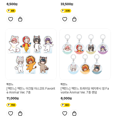
6,500
33,500
65
335
잭잔느
잭잔느
[잭잔느] 잭잔느 아크릴 마스코트 Favorit
[잭잔느] 잭잔느 트레이딩 메지루시 참 Fa
e Animal Ver. 7종
vorite Animal Ver. 7종 랜덤
11,000
6,000
110
60