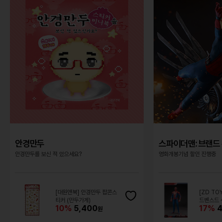
안경만두
스파이더맨: 브랜드 
안경만두를 보신 적 있으세요?
영화개봉기념 할인 진행중
[대원앤북] 안경만두 팝콘스
[ZD TO
티커 (만두가게)
드벤스드 
10%
5,400
17%
4