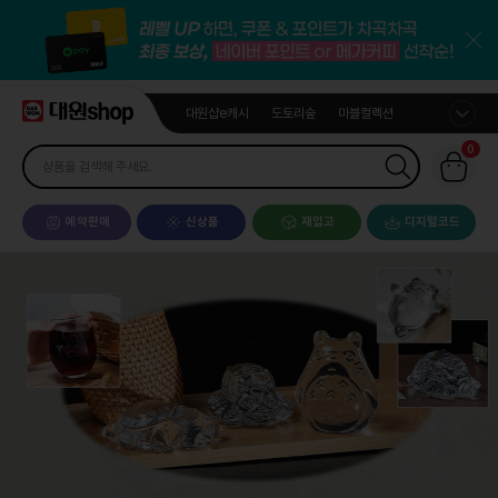
대원샵e캐시
도토리숲
마블컬렉션
0
예약판매
신상품
재입고
디지털코드