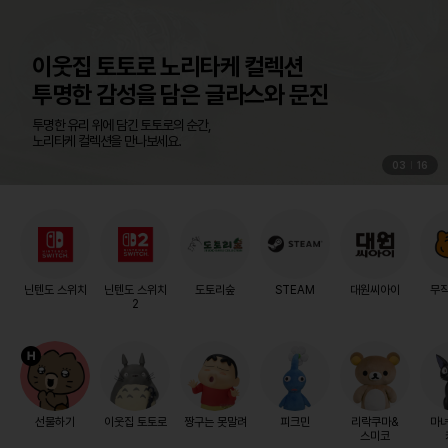
Pokémon LEGENDS Z-A
+ 메가 차원 러시 세트
04
16
더 오래, 더 깊게 이어지는
미르시티의 이야기를 한번에 즐겨보세요!
닌텐도 스위치
닌텐도 스위치
도토리숲
STEAM
대원씨아이
무
2
선물하기
이웃집 토토로
짱구는 못말려
피크민
리락쿠마&
마
스미코