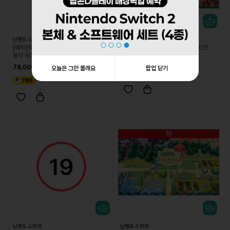
닌텐도 스위치
닌텐도 스위치
[예약판매 8/19 순차발송][스위치] 물거
[DL][스위치] 리듬 천국 미라클 스타즈
품의 유크로니아
64,800
78,000
오늘은 그만 볼래요
팝업 닫기
3,240
780
닌텐도 스위치
닌텐도 스위치