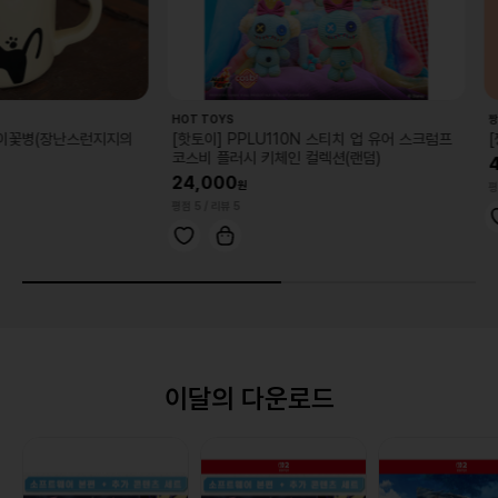
HOT TOYS
짱구는 못말려
난스런지지의
[핫토이] PPLU110N 스티치 업 유어 스크럼프
[짱구는못말
코스비 플러시 키체인 컬렉션(랜덤)
4,300
24,000
평점 5
/ 리뷰 7
평점 5
/ 리뷰 5
이달의 다운로드