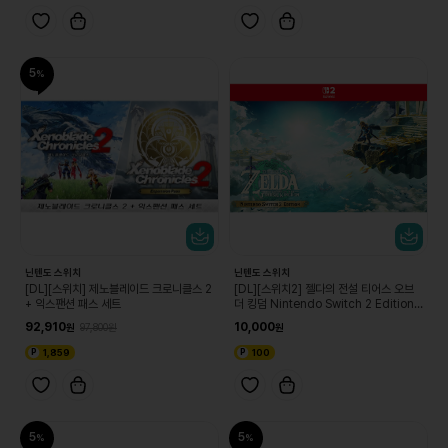
5
닌텐도 스위치
닌텐도 스위치
[DL][스위치] 제노블레이드 크로니클스 2
[DL][스위치2] 젤다의 전설 티어스 오브
+ 익스팬션 패스 세트
더 킹덤 Nintendo Switch 2 Edition
업그레이드 패스
92,910
10,000
97,800
1,859
100
5
5