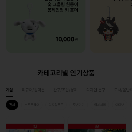
카테고리별 인기상품
게임
피규어/컬렉션
완구/조립/봉제
디자인 문구
도서/음반
전체
소프트웨어
디지털코드
주변기기
악세서리
아미보