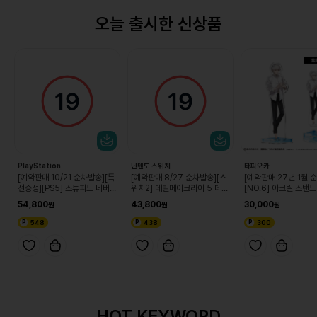
오늘 출시한 신상품
PlayStation
닌텐도 스위치
타피오카
[예약판매 10/21 순차발송][특
[예약판매 8/27 순차발송][스
[예약판매 27년 1월 
전증정][PS5] 스튜피드 네버
위치2] 데빌메이크라이 5 데빌
[NO.6] 아크릴 스탠드
다이즈
헌터 에디션
er. 시온 (단품)
54,800
43,800
30,000
548
438
300
HOT KEYWORD