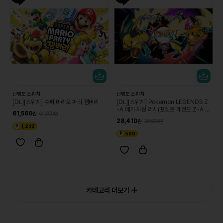
닌텐도 스위치
닌텐도 스위치
[DL][스위치] 슈퍼 마리오 파티 잼버리
[DL][스위치] Pokemon LEGENDS Z
-A 메가 차원 러시(포켓몬 레전드 Z-A 메
61,560
64,800
가차원 러시)
28,410
29,900
1,232
569
카테고리 더보기