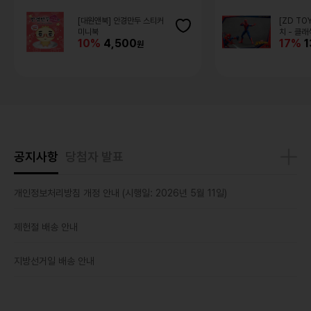
[대원앤북] 안경만두 스티커
[ZD TO
미니북
치 - 클
10%
4,500
17%
1
공지사항
당첨자 발표
개인정보처리방침 개정 안내 (시행일: 2026년 5월 11일)
제헌절 배송 안내
지방선거일 배송 안내