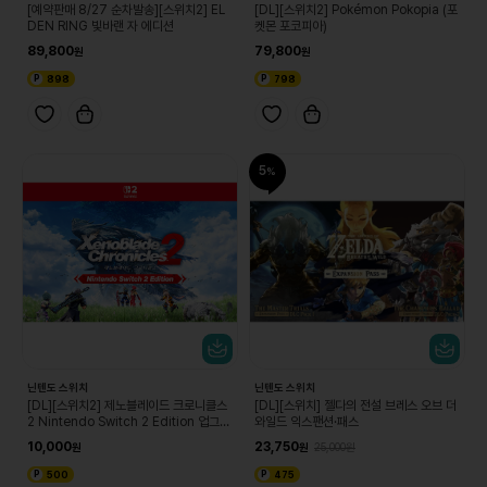
[예약판매 8/27 순차발송][스위치2] EL
[DL][스위치2] Pokémon Pokopia (포
DEN RING 빛바랜 자 에디션
켓몬 포코피아)
89,800
79,800
898
798
5
닌텐도 스위치
닌텐도 스위치
[DL][스위치2] 제노블레이드 크로니클스
[DL][스위치] 젤다의 전설 브레스 오브 더
2 Nintendo Switch 2 Edition 업그레
와일드 익스팬션·패스
이드 패스
10,000
23,750
25,000
500
475