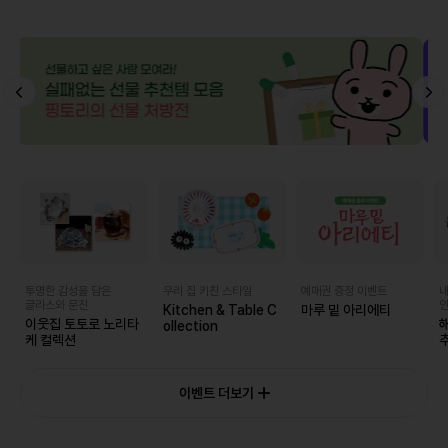
투명한 감성을 담은
우리 집 키친 스타일
예매권 증정 이벤트
내
글라스와 문진
인
Kitchen & Table C
마루 밑 아리에티
이웃집 토토로 노리타
ollection
케 컬렉션
추
이벤트 더보기