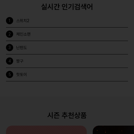
실시간 인기검색어
스위치2
체인소맨
닌텐도
짱구
핫토이
시즌 추천상품