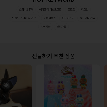
스위치2 SW
해리포터 마호도코로
토토로
피크민
닌텐도 스위치 다운로드
다이아클론
반프레스토
STEAM 게임
치이카와
블리자드
선물하기 추천 상품