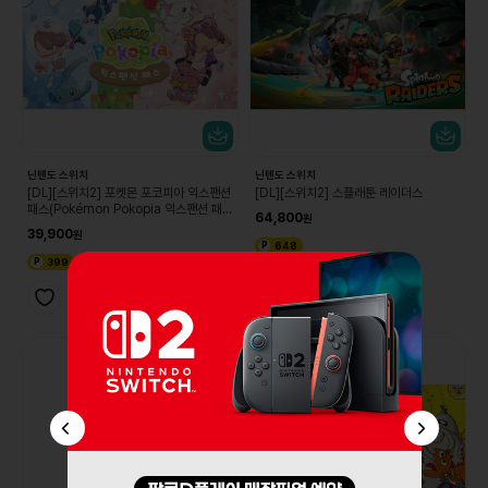
닌텐도 스위치
닌텐도 스위치
[DL][스위치2] 포켓몬 포코피아 익스팬션
[DL][스위치2] 스플래툰 레이더스
패스(Pokémon Pokopia 익스팬션 패
64,800
스)
39,900
648
399