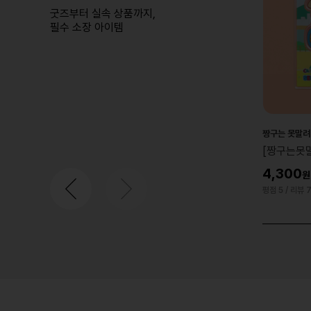
굿즈부터 실속 상품까지,
필수 소장 아이템
HOT TOYS
짱구는 못말려
스런지지
[핫토이] PPLU110N 스티치 업 유어 스크럼
[짱구는못말
프 코스비 플러시 키체인 컬렉션(랜덤)
4,300
24,000
평점 5
/ 리뷰 
평점 5
/ 리뷰 5