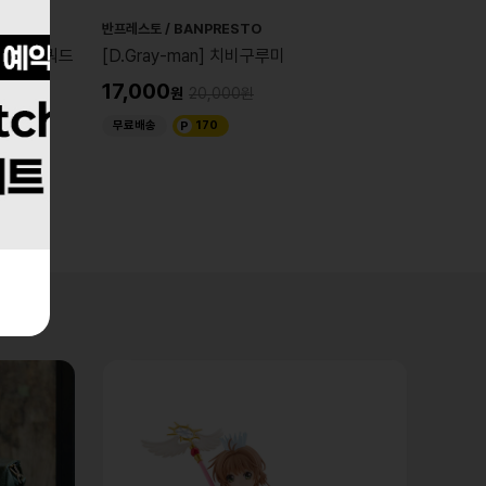
반프레스토 / BANPRESTO
반프레스토
우스 스쿼드
[D.Gray-man] 치비구루미
[은혼]
17,000
17,0
20,000
무료배송
170
무료배