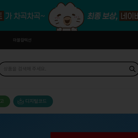
마블컬렉션
고
디지털코드