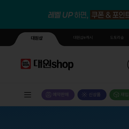
대원샵e캐시
도토리숲
대원샵
예약판매
신상품
재입