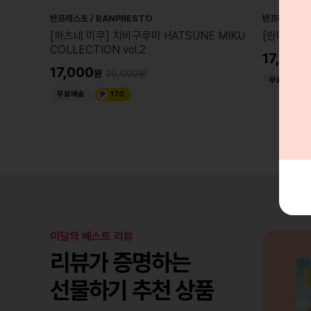
반프레스토 / BANPRESTO
반프레스토 / 
녀 마도
[하츠네 미쿠] 치비구루미 HATSUNE MIKU
[란마 1/2
fy
COLLECTION vol.2
17,000
17,000
20,000
무료배송
무료배송
170
이달의 베스트 리뷰
리뷰가 증명하는
선물하기 추천 상품