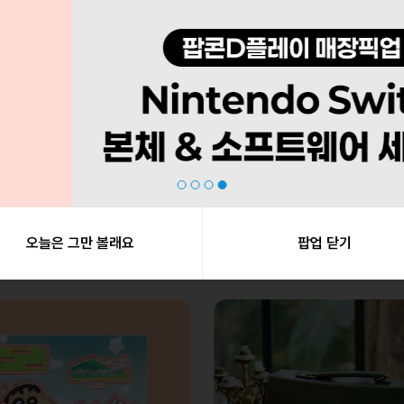
BANPRESTO
반프레스토 / BANPRESTO
] 치비구루미 vol.2
[블루 아카이브] 치비구루미 아리
17,000
20,000
20,000
170
무료배송
170
오늘은 그만 볼래요
팝업 닫기