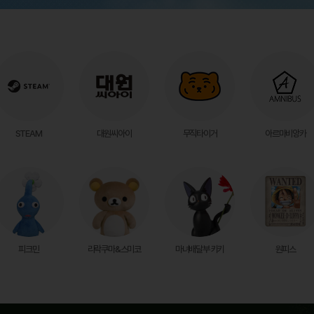
STEAM
대원씨아이
무직타이거
아르마비앙카
피크민
리락쿠마&스미코
마녀배달부 키키
원피스