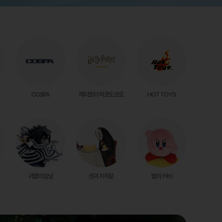
COSPA
해리포터 마호도코로
HOT TOYS
귀멸의 칼날
센과 치히로
별의 커비