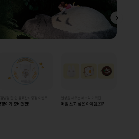
김냥갱 한 입 음료잔> 증정 이벤트
일상을 채우는 패브릭 기획전
냥갱이가 준비했짠!
매일 쓰고 싶은 아이템.ZIP