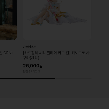
반프레스토
 GRN)
[카드캡터 체리 클리어 카드 편] 키노모토 사
쿠라(체리)
26,000
평점 5
/ 리뷰 3