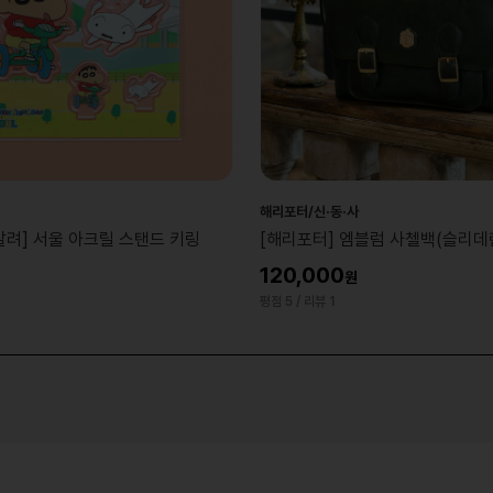
해리포터/신·동·사
려] 서울 아크릴 스탠드 키링
[해리포터] 엠블럼 사첼백(슬리데린
120,000
7
평점 5
/ 리뷰 1