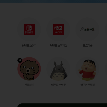
닌텐도 스위치
닌텐도 스위치 2
도토리숲
선물하기
이웃집 토토로
짱구는 못말려