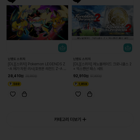
닌텐도 스위치
닌텐도 스위치
[DL][스위치] Pokemon LEGENDS Z
[DL][스위치] 제노블레이드 크로니클스 2
-A 메가 차원 러시(포켓몬 레전드 Z-A 메
+ 익스팬션 패스 세트
가차원 러시)
28,410
92,910
29,900
97,800
569
1,859
카테고리 더보기