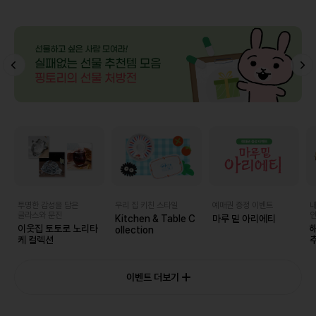
투명한 감성을 담은
우리 집 키친 스타일
예매권 증정 이벤트
내
글라스와 문진
인
Kitchen & Table C
마루 밑 아리에티
이웃집 토토로 노리타
ollection
케 컬렉션
추
이벤트 더보기