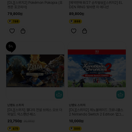
[DL][스위치2] Pokémon Pokopia (포
[예약판매 8/27 순차발송][스위치2] EL
켓몬 포코피아)
DEN RING 빛바랜 자 에디션
79,800
89,800
798
898
5
닌텐도 스위치
닌텐도 스위치
[DL][스위치] 젤다의 전설 브레스 오브 더
[DL][스위치2] 제노블레이드 크로니클스
와일드 익스팬션·패스
2 Nintendo Switch 2 Edition 업그레
이드 패스
23,750
10,000
25,000
475
500