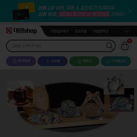
대원샵e캐시
도토리숲
마블컬렉션
0
예약판매
신상품
재입고
디지털코드