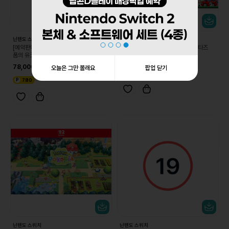
닌텐도 스위치
닌텐도 스위치
[예약판매 8/19 순차발송][스위치] 물거
[DL][스위치] 리듬 천국 미라클 스타즈
품의 유크로니아
64,800
78,000
오늘은 그만 볼래요
팝업 닫기
3,240
780
닌텐도 스위치
닌텐도 스위치