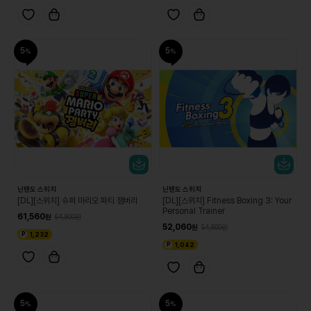
5
5
닌텐도 스위치
닌텐도 스위치
[DL][스위치] 슈퍼 마리오 파티 잼버리
[DL][스위치] Fitness Boxing 3: Your
Personal Trainer
61,560
64,800
52,060
54,800
1,232
1,042
5
5