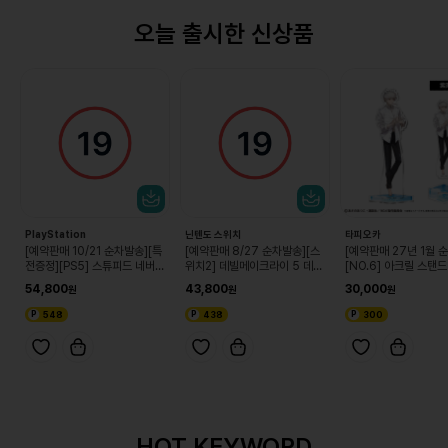
오늘 출시한 신상품
PlayStation
닌텐도 스위치
타피오카
[예약판매 10/21 순차발송][특
[예약판매 8/27 순차발송][스
[예약판매 27년 1월 
전증정][PS5] 스튜피드 네버
위치2] 데빌메이크라이 5 데빌
[NO.6] 아크릴 스탠드
다이즈
헌터 에디션
er. 시온 (단품)
54,800
43,800
30,000
548
438
300
HOT KEYWORD