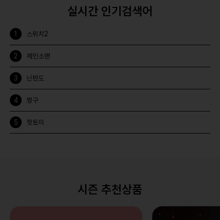
실시간 인기검색어
스위치2
체인소맨
닌텐도
짱구
핫토이
시즌 추천상품