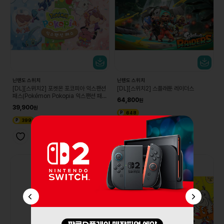
닌텐도 스위치
닌텐도 스위치
[DL][스위치2] 포켓몬 포코피아 익스팬션
[DL][스위치2] 스플래툰 레이더스
패스(Pokémon Pokopia 익스팬션 패
64,800
스)
39,900
648
399