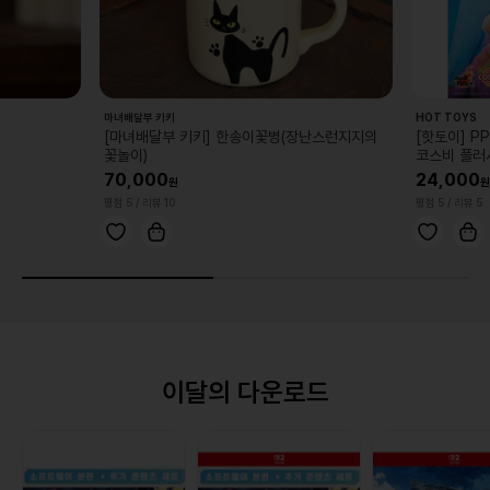
배달부 키키
HOT TOYS
마녀배달부 키키] 한송이꽃병(장난스런지지의
[핫토이] PPLU110N 스티치 업
놀이)
코스비 플러시 키체인 컬렉션(랜덤
0,000
24,000
 5
/ 리뷰 10
평점 5
/ 리뷰 5
이달의 다운로드