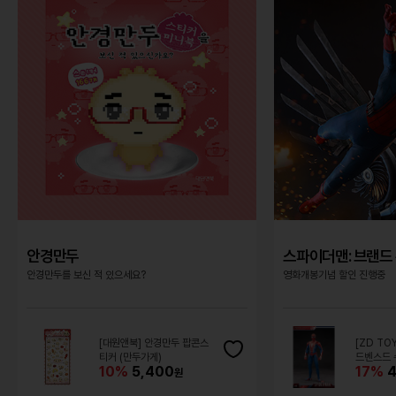
안경만두
스파이더맨: 브랜드 
안경만두를 보신 적 있으세요?
영화개봉기념 할인 진행중
[대원앤북] 안경만두 팝콘스
[ZD TO
티커 (만두가게)
드벤스드 
10%
5,400
17%
4