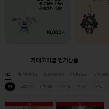
카테고리별 인기상품
게임
피규어/컬렉션
완구/조립/봉제
디자인 문구
도서/음반
전체
소프트웨어
디지털코드
주변기기
악세서리
아미보