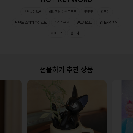
스위치2 SW
해리포터 마호도코로
토토로
피크민
닌텐도 스위치 다운로드
다이아클론
반프레스토
STEAM 게임
치이카와
블리자드
선물하기 추천 상품