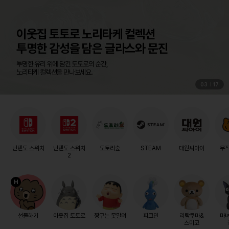
04
17
닌텐도 스위치
닌텐도 스위치
도토리숲
STEAM
대원씨아이
무
2
선물하기
이웃집 토토로
짱구는 못말려
피크민
리락쿠마&
마
스미코