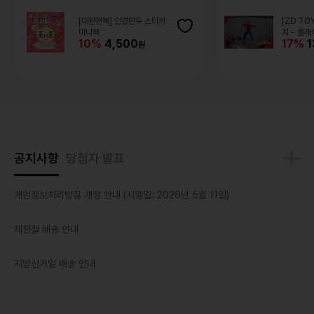
[대원앤북] 안경만두 스티커
[ZD TO
미니북
치 - 클
10%
4,500
17%
1
공지사항
당첨자 발표
개인정보처리방침 개정 안내 (시행일: 2026년 5월 11일)
제헌절 배송 안내
지방선거일 배송 안내