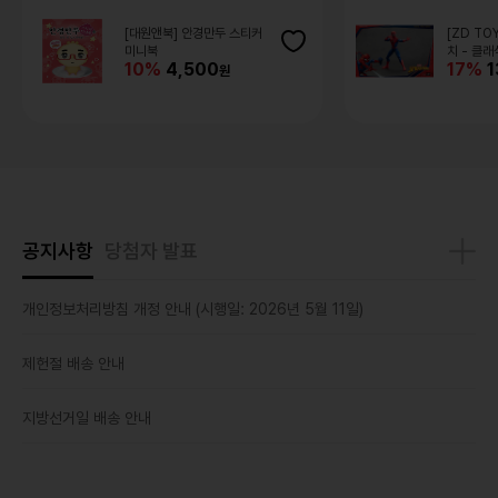
[대원앤북] 안경만두 스티커
[ZD TO
미니북
치 - 클
10%
4,500
17%
1
공지사항
당첨자 발표
개인정보처리방침 개정 안내 (시행일: 2026년 5월 11일)
제헌절 배송 안내
지방선거일 배송 안내