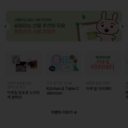
투명한 감성을 담은
우리 집 키친 스타일
예매권 증정 이벤트
내
글라스와 문진
인
Kitchen & Table C
마루 밑 아리에티
이웃집 토토로 노리타
ollection
케 컬렉션
추
이벤트 더보기