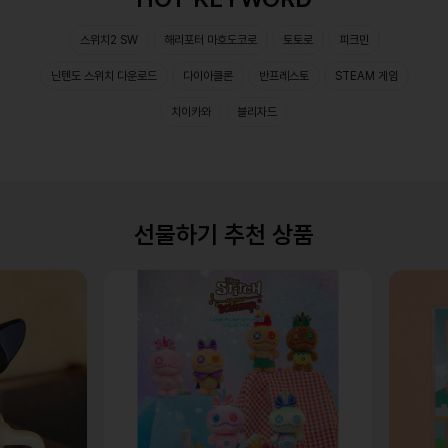
스위치2 SW
해리포터 마호도코로
토토로
피크민
닌텐도 스위치 다운로드
다이아클론
반프레스토
STEAM 게임
치이카와
블리자드
선물하기 추천 상품