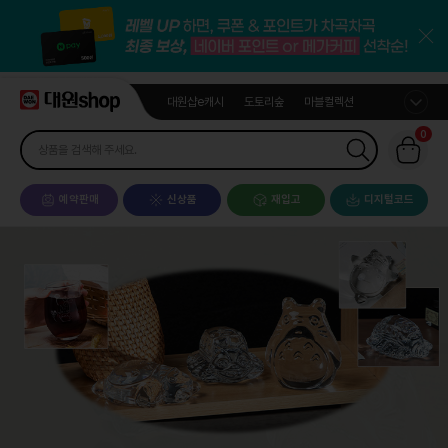
대원샵e캐시
도토리숲
마블컬렉션
0
예약판매
신상품
재입고
디지털코드