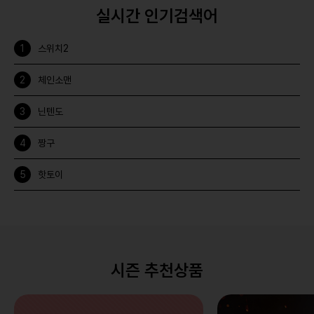
실시간 인기검색어
스위치2
체인소맨
닌텐도
짱구
핫토이
시즌 추천상품