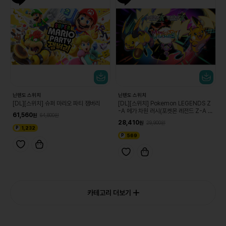
닌텐도 스위치
닌텐도 스위치
[DL][스위치] 슈퍼 마리오 파티 잼버리
[DL][스위치] Pokemon LEGENDS Z
-A 메가 차원 러시(포켓몬 레전드 Z-A 메
61,560
64,800
가차원 러시)
28,410
29,900
1,232
569
카테고리 더보기