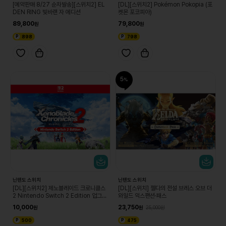
[예약판매 8/27 순차발송][스위치2] EL
[DL][스위치2] Pokémon Pokopia (포
DEN RING 빛바랜 자 에디션
켓몬 포코피아)
89,800
79,800
898
798
5
닌텐도 스위치
닌텐도 스위치
[DL][스위치2] 제노블레이드 크로니클스
[DL][스위치] 젤다의 전설 브레스 오브 더
2 Nintendo Switch 2 Edition 업그레
와일드 익스팬션·패스
이드 패스
10,000
23,750
25,000
500
475