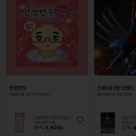
안경만두
스파이더맨: 브랜드 
안경만두를 보신 적 있으세요?
영화개봉기념 할인 진행중
[대원앤북] 안경만두 팝콘스
[ZD TO
티커 (만두가게)
드벤스드 
10%
5,400
17%
4