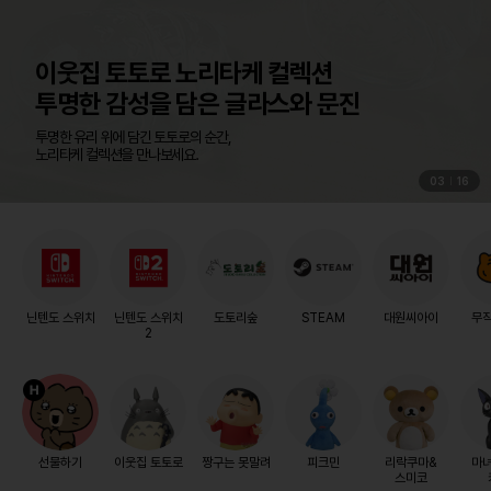
04
16
닌텐도 스위치
닌텐도 스위치
도토리숲
STEAM
대원씨아이
무
2
선물하기
이웃집 토토로
짱구는 못말려
피크민
리락쿠마&
마
스미코