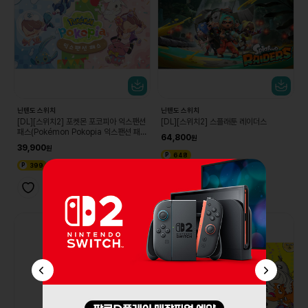
닌텐도 스위치
닌텐도 스위치
[DL][스위치2] 포켓몬 포코피아 익스팬션
[DL][스위치2] 스플래툰 레이더스
패스(Pokémon Pokopia 익스팬션 패
64,800
스)
39,900
648
399