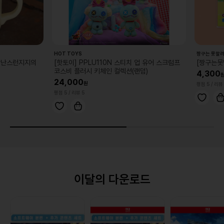
HOT TOYS
짱구는 못말려
난스런지지의
[핫토이] PPLU110N 스티치 업 유어 스크럼프
[짱구는못말
코스비 플러시 키체인 컬렉션(랜덤)
4,300
24,000
평점 5
/ 리뷰 7
평점 5
/ 리뷰 5
이달의 다운로드