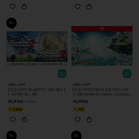
5
닌텐도 스위치
닌텐도 스위치
[DL][스위치] 제노블레이드 크로니클스 2
[DL][스위치2] 젤다의 전설 티어스 오브
+ 익스팬션 패스 세트
더 킹덤 Nintendo Switch 2 Edition
업그레이드 패스
92,910
10,000
97,800
1,859
100
5
5