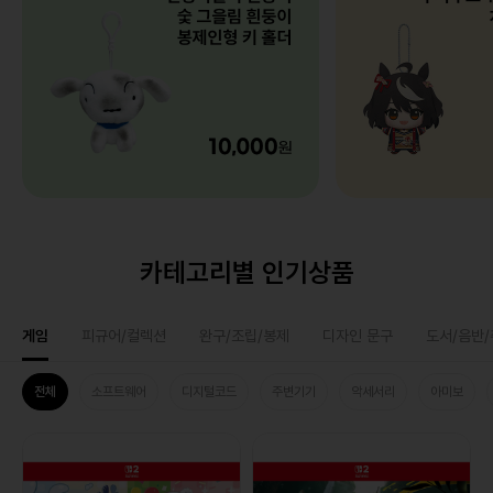
카테고리별 인기상품
게임
피규어/컬렉션
완구/조립/봉제
디자인 문구
도서/음반
전체
소프트웨어
디지털코드
주변기기
악세서리
아미보