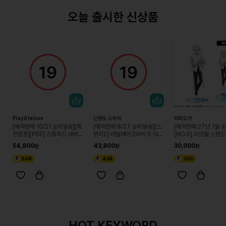
오늘 출시한 신상품
PlayStation
닌텐도 스위치
타피오카
[예약판매 10/21 순차발송][특
[예약판매 8/27 순차발송][스
[예약판매 27년 1월 
전증정][PS5] 스튜피드 네버
위치2] 데빌메이크라이 5 데빌
[NO.6] 아크릴 스탠드
다이즈
헌터 에디션
er. 시온 (단품)
54,800
43,800
30,000
548
438
300
HOT KEYWORD