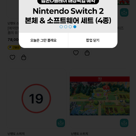
닌텐도 스위치
닌텐도 스위치
[예약판매 8/19 순차발송][스위치] 물거
[DL][스위치] 리듬 천국 미라클 스타즈
품의 유크로니아
64,800
78,000
오늘은 그만 볼래요
팝업 닫기
3,240
780
닌텐도 스위치
닌텐도 스위치