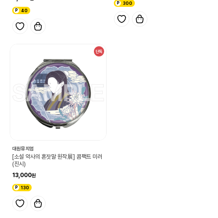
300
40
단독
대원뮤지엄
[소설 약사의 혼잣말 원작展] 콤팩트 미러
(진시)
13,000
130