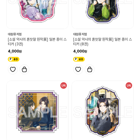
대원뮤지엄
대원뮤지엄
[소설 약사의 혼잣말 원작展] 일본 종이 스
[소설 약사의 혼잣말 원작展] 일본 종이 스
티커 (3권)
티커 (8권)
4,000
4,000
40
40
단독
단독