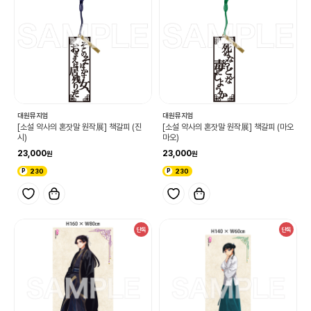
대원뮤지엄
대원뮤지엄
[소설 약사의 혼잣말 원작展] 책갈피 (진
[소설 약사의 혼잣말 원작展] 책갈피 (마오
시)
마오)
23,000
23,000
230
230
단독
단독