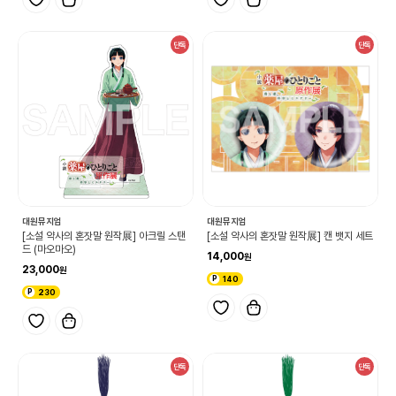
단독
단독
대원뮤지엄
대원뮤지엄
[소설 약사의 혼잣말 원작展] 아크릴 스탠
[소설 약사의 혼잣말 원작展] 캔 뱃지 세트
드 (마오마오)
14,000
23,000
140
230
단독
단독