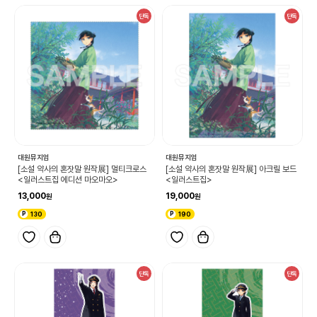
단독
단독
대원뮤지엄
대원뮤지엄
[소설 약사의 혼잣말 원작展] 멀티크로스
[소설 약사의 혼잣말 원작展] 아크릴 보드
<일러스트집 에디션 마오마오>
<일러스트집>
13,000
19,000
130
190
단독
단독