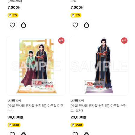
(마오마오)
파일
7,000
7,000
70
70
단독
단독
대원뮤지엄
대원뮤지엄
[소설 약사의 혼잣말 원작展] 아크릴 디오
[소설 약사의 혼잣말 원작展] 아크릴 스탠
라마
드 (진시)
38,000
23,000
380
230