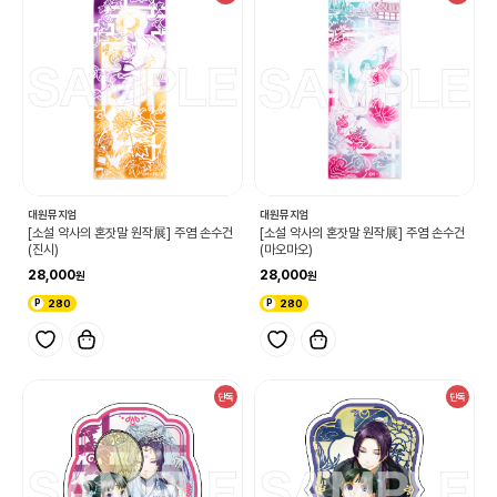
대원뮤지엄
대원뮤지엄
[소설 약사의 혼잣말 원작展] 주염 손수건
[소설 약사의 혼잣말 원작展] 주염 손수건
(진시)
(마오마오)
28,000
28,000
280
280
단독
단독