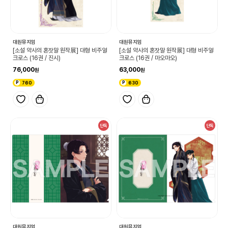
대원뮤지엄
대원뮤지엄
[소설 약사의 혼잣말 원작展] 대형 비주얼
[소설 약사의 혼잣말 원작展] 대형 비주얼
크로스 (16권 / 진시)
크로스 (16권 / 마오마오)
76,000
63,000
760
630
단독
단독
대원뮤지엄
대원뮤지엄