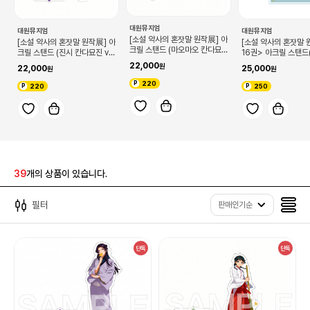
대원뮤지엄
대원뮤지엄
대원뮤지엄
[소설 약사의 혼잣말 원작展] 아
[소설 약사의 혼잣말 원작展] 아
[소설 약사의 혼잣말 
크릴 스탠드 (마오마오 칸다묘
크릴 스탠드 (진시 칸다묘진 ve
16권> 아크릴 스탠
진 ver)
r)
A)
22,000
22,000
25,000
220
220
250
39
개의 상품이 있습니다.
필터
판매인기순
단독
단독