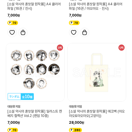
[소설 약사의 혼잣말 원작展] A4 클리어
[소설 약사의 혼잣말 원작展] A4 클리어
파일 (16권 / 마오마오・진시)
파일 (16권 / 진시)
7,000
7,000
70
70
단독
단독
대원뮤지엄
대원뮤지엄
[소설 약사의 혼잣말 원작展] 일러스트 캔
[소설 약사의 혼잣말 원작展] 에코백 (마오
배지 컬렉션 Vol.2 (랜덤 10종)
마오&마오마오(고양이))
7,000
28,000
70
280