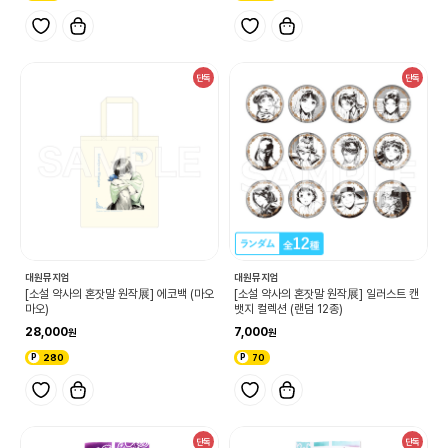
단독
단독
대원뮤지엄
대원뮤지엄
[소설 약사의 혼잣말 원작展] 에코백 (마오
[소설 약사의 혼잣말 원작展] 일러스트 캔
마오)
뱃지 컬렉션 (랜덤 12종)
28,000
7,000
280
70
단독
단독