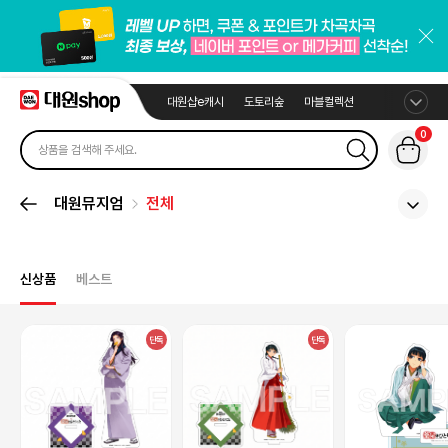
대원샵e캐시
도토리숲
마블컬렉션
0
대원뮤지엄
전체
신상품
베스트
단독
단독