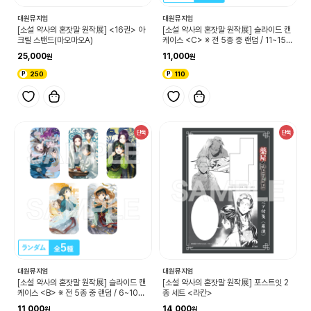
대원뮤지엄
대원뮤지엄
[소설 약사의 혼잣말 원작展] <16권> 아
[소설 약사의 혼잣말 원작展] 슬라이드 캔
크릴 스탠드(마오마오A)
케이스 <C> ※ 전 5종 중 랜덤 / 11~15권
표지 일러스트 사용
25,000
11,000
250
110
단독
단독
대원뮤지엄
대원뮤지엄
[소설 약사의 혼잣말 원작展] 슬라이드 캔
[소설 약사의 혼잣말 원작展] 포스트잇 2
케이스 <B> ※ 전 5종 중 랜덤 / 6~10권
종 세트 <라칸>
표지 일러스트 사용
11,000
14,000